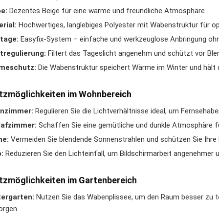
e:
Dezentes Beige für eine warme und freundliche Atmosphäre
rial:
Hochwertiges, langlebiges Polyester mit Wabenstruktur für op
tage:
Easyfix-System – einfache und werkzeuglose Anbringung oh
tregulierung:
Filtert das Tageslicht angenehm und schützt vor Bl
meschutz:
Die Wabenstruktur speichert Wärme im Winter und hält
tzmöglichkeiten im Wohnbereich
nzimmer:
Regulieren Sie die Lichtverhältnisse ideal, um Fernseha
lafzimmer:
Schaffen Sie eine gemütliche und dunkle Atmosphäre fü
he:
Vermeiden Sie blendende Sonnenstrahlen und schützen Sie Ihre 
:
Reduzieren Sie den Lichteinfall, um Bildschirmarbeit angenehmer u
tzmöglichkeiten im Gartenbereich
tergarten:
Nutzen Sie das Wabenplissee, um den Raum besser zu te
orgen.