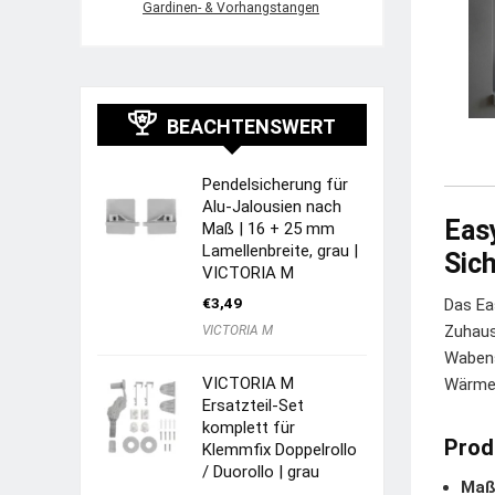
Gardinen- & Vorhangstangen
BEACHTENSWERT
Pendelsicherung für
Alu-Jalousien nach
Easy
Maß | 16 + 25 mm
Lamellenbreite, grau |
Sic
VICTORIA M
€
3,49
Das Ea
Zuhaus
VICTORIA M
Wabens
VICTORIA M
Wärmes
Ersatzteil-Set
komplett für
Prod
Klemmfix Doppelrollo
/ Duorollo | grau
Maß