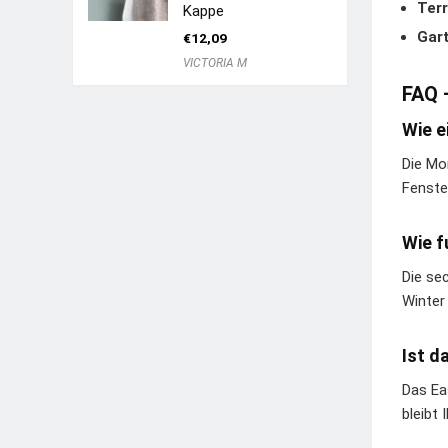
Ter
Kappe
Gar
€
12,09
VICTORIA M
FAQ 
Wie e
Die Mo
Fenste
Wie f
Die se
Winter
Ist d
Das Ea
bleibt