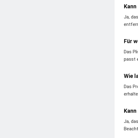
Kann 
Ja, da
entfer
Für w
Das Pl
passt 
Wie l
Das Pr
erhalte
Kann 
Ja, da
Beacht