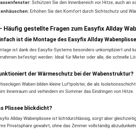
rassenfenster:
Schützen Sie den Innenbereich vor Hitze, auch an s
tenhäuschen:
Erhöhen Sie den Komfort durch Sichtschutz und 
– Häufig gestellte Fragen zum Easyfix Allday Wa
infach ist die Montage des Easyfix Allday Wabenpliss
ntage ist dank des Easyfix-Systems besonders unkompliziert und k
rrahmen befestigt werden. Ideal für Mieter oder alle, die schnelle 
unktioniert der Wärmeschutz bei der Wabenstruktur?
chseckigen Waben bilden kleine Luftpolster, die als Isolationsschic
 im Innenraum und verhindern im Sommer das Eindringen von Hitze.
as Plissee blickdicht?
syfix Allday Wabenplissee ist lichtdurchlässig, sorgt aber gleichzeit
 Ihre Privatsphäre gewahrt, ohne das Zimmer vollständig abzudunkeln