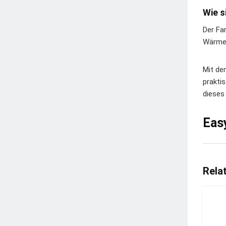
Wie s
Der Fa
Wärme 
Mit de
prakti
dieses
Eas
Rela