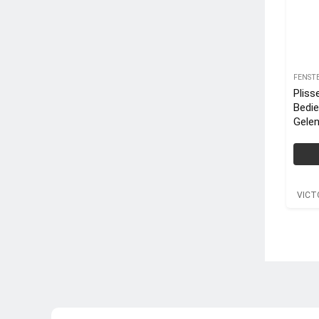
FENST
Plis
Bedi
Gelen
VICT
Alum
VICT