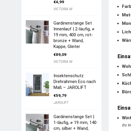
€
4,99
Farb
VICTORIA M
Mate
Gardinenstange Set
Mon
Innenlauf | 2-läufig, ⌀
Lich
19 mm, 400 cm, rot-
Wär
bronze + Wand,
Kappe, Gleiter
€
89,09
Einsa
VICTORIA M
Woh
Sch
Insektenschutz
Drehrahmen Eco nach
Küc
Maß – JAROLIFT
Büro
€
59,79
JAROLIFT
Einsa
Gardinenstange Set |
Win
1-läufig, ⌀ 19 mm, 140
zu s
cm, silber + Wand,