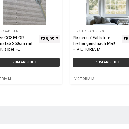
ERDRAPIERUNG
FENSTERDRAPIERUNG
see COSIFLOR
Plissees / Faltstore
€
35,99
€
5
enstab 250cm mit
freihängend nach Maß
k, silber –
– VICTORIA M
ORIA M –
inium
ZUM ANGEBOT
ZUM ANGEBOT
ORIA M
VICTORIA M