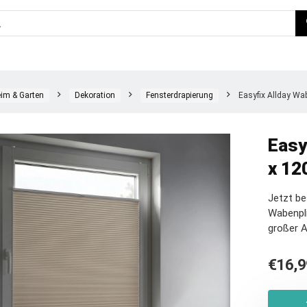
im & Garten
Dekoration
Fensterdrapierung
Easyfix Allday Wab
Easy
x 12
Jetzt be
Wabenpli
großer 
€
16,9