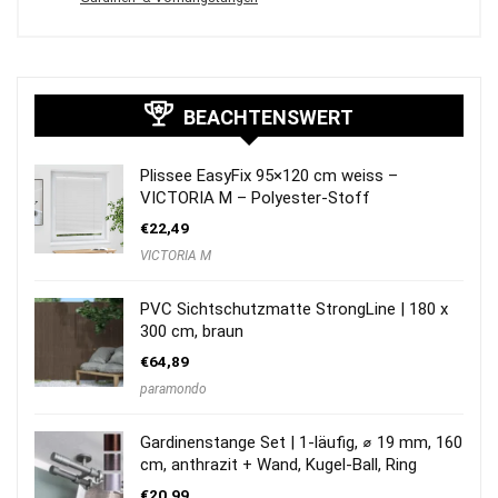
BEACHTENSWERT
Plissee EasyFix 95×120 cm weiss –
VICTORIA M – Polyester-Stoff
€
22,49
VICTORIA M
PVC Sichtschutzmatte StrongLine | 180 x
300 cm, braun
€
64,89
paramondo
Gardinenstange Set | 1-läufig, ⌀ 19 mm, 160
cm, anthrazit + Wand, Kugel-Ball, Ring
€
20,99