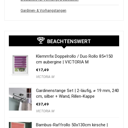
Gardinen- & Vorhangstangen
BEACHTENSWERT
Klemmfix Doppelrollo / Duo Rollo 85×150
cm aubergine | VICTORIA M
€
17,49
VICTORIA M
Gardinenstange Set | 2-läufig, ⌀ 19 mm, 240
cm, silber + Wand, Rillen-Kappe
€
37,49
VICTORIA M
Bambus-Raffrollo 50x130cm kirsche |