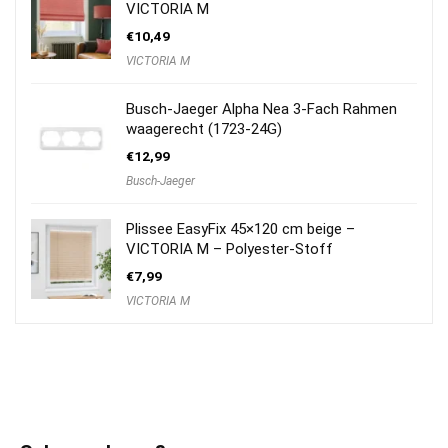
VICTORIA M
€
10,49
VICTORIA M
Busch-Jaeger Alpha Nea 3-Fach Rahmen
waagerecht (1723-24G)
€
12,99
Busch-Jaeger
Plissee EasyFix 45×120 cm beige –
VICTORIA M – Polyester-Stoff
€
7,99
VICTORIA M