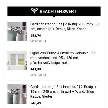
BEACHTENSWERT
Gardinenstange Set | 2-läufig, ⌀ 19 mm, 360
cm, anthrazit + Decke, Rillen-Kappe
€
53,79
VICTORIA M
LightLess Prime Aluminium-Jalousie | 25
mm, verdunkelnd, 95 x 150 cm,
pfefferweiß-beige matt
€
41,99
VICTORIA M
Gardinenstange Set Innenlauf | 2-läufig, ⌀
19 mm, 240 cm, anthrazit + Wand, Rillen-
Kappe, Gleiter
€
46,49