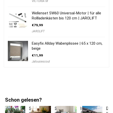
VICTORIA M
Wellenset SW60 Universal-Motor | für alle
Rollladenkästen bis 120 cm | JAROLIFT
€
79,99
JAROLIFT
Easyfix Allday Wabenplissee | 65 x 120 cm,
beige
€
11,99
Jalousiescout
Schon gelesen?
So
So
Hotelbettwäsche
Dac
verwandeln
gestaltest
für
ver