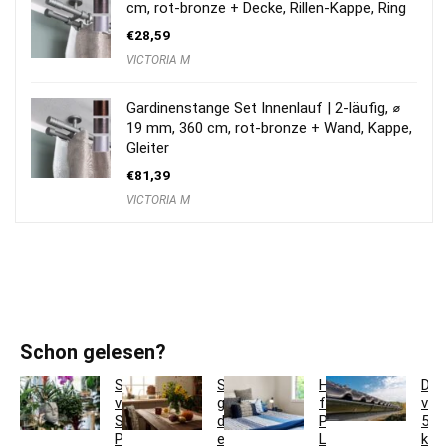
cm, rot-bronze + Decke, Rillen-Kappe, Ring
€
28,59
VICTORIA M
Gardinenstange Set Innenlauf | 2-läufig, ⌀
19 mm, 360 cm, rot-bronze + Wand, Kappe,
Gleiter
€
81,39
VICTORIA M
Schon gelesen?
So
So
Hotelbettwäsche
Dac
verwandeln
gestaltest
für
ver
Sie
du
Privatkunden:
5
Pflanzgefäße
ein
Luxus
krea