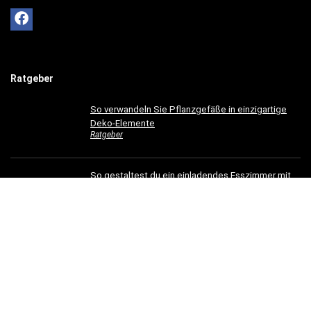
Ratgeber
So verwandeln Sie Pflanzgefäße in einzigartige
Deko-Elemente
Ratgeber
So gestaltest du ein einladendes Esszimmer mit
modernen Holzmöbeln
Ratgeber
Hotelbettwäsche für Privatkunden: Luxus für Ihr
Schlafzimmer
Ratgeber
Dachrinnen verschönern: 5 kreative