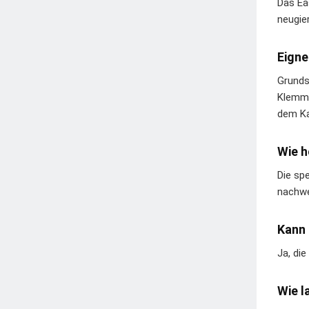
Das Eas
neugie
Eigne
Grunds
Klemmt
dem Ka
Wie 
Die sp
nachwe
Kann 
Ja, di
Wie l