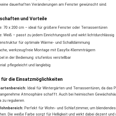
keine dauerhaften Veränderungen am Fenster gewünscht sind.
schaften und Vorteile
: 70 x 200 cm – ideal für größere Fenster oder Terrassentüren
e: Weiß – passt zu jedem Einrichtungsstil und wirkt lichtdurchlässig
nstruktur für optimale Wärme- und Schalldämmung
ache, werkzeugfreie Montage mit Easyfix-Klemmträgern
ibel in der Bedienung: stufenlos verstellbar
rial: pflegeleicht und langlebig
 für die Einsatzmöglichkeiten
Gartenbereich:
Ideal für Wintergärten und Terrassentüren, da das P
 angenehme Atmosphäre schafft. Auch bei heimischen Gewächshäus
a zu regulieren.
Wohnbereich:
Perfekt für Wohn- und Schlafzimmer, um blendendes S
hen. Die weiße Farbe sorgt für Helligkeit und wirkt dabei dezent und