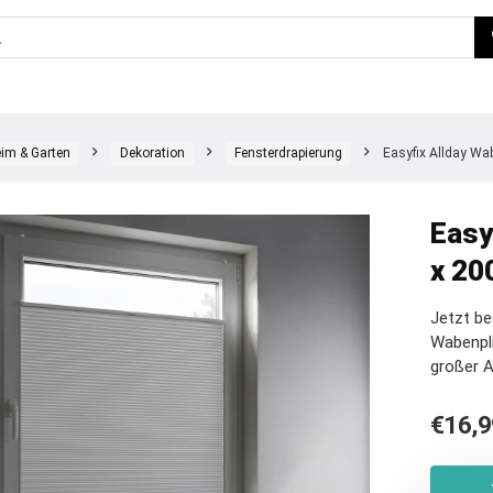
im & Garten
Dekoration
Fensterdrapierung
Easyfix Allday Wab
Easy
x 20
Jetzt be
Wabenpli
großer 
€
16,9