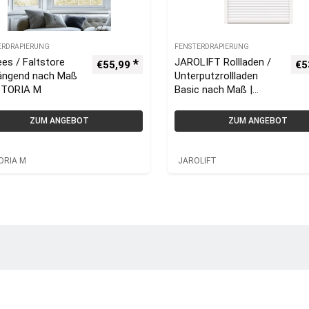
ERDRAPIERUNG
FENSTERDRAPIERUNG
ees / Faltstore
JAROLIFT Rollladen /
€
55,99
€
5
hängend nach Maß
Unterputzrollladen
CTORIA M
Basic nach Maß |
Einbaurollladen
ZUM ANGEBOT
ZUM ANGEBOT
ORIA M
JAROLIFT