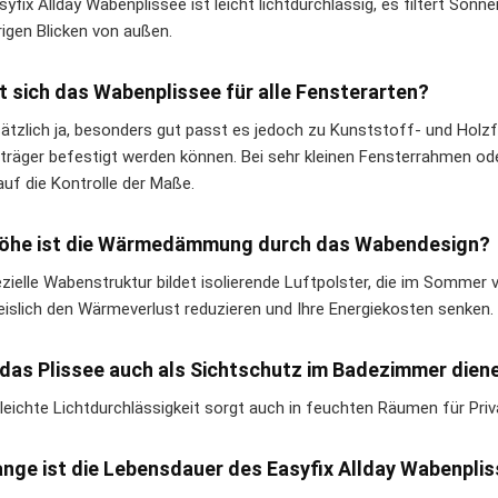
yfix Allday Wabenplissee ist leicht lichtdurchlässig, es filtert Sonne
rigen Blicken von außen.
t sich das Wabenplissee für alle Fensterarten?
ätzlich ja, besonders gut passt es jedoch zu Kunststoff- und Hol
räger befestigt werden können. Bei sehr kleinen Fensterrahmen od
uf die Kontrolle der Maße.
höhe ist die Wärmedämmung durch das Wabendesign?
ezielle Wabenstruktur bildet isolierende Luftpolster, die im Sommer 
islich den Wärmeverlust reduzieren und Ihre Energiekosten senken.
das Plissee auch als Sichtschutz im Badezimmer dien
e leichte Lichtdurchlässigkeit sorgt auch in feuchten Räumen für Pr
ange ist die Lebensdauer des Easyfix Allday Wabenpli