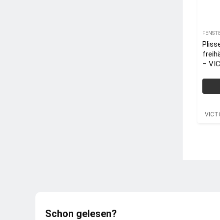
FENST
Pliss
frei
– VI
VICT
Schon gelesen?