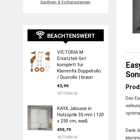
Gardinen- & Vorhangstangen
BEACHTENSWERT
VICTORIA M
Ersatzteil-Set
Easy
komplett für
Klemmfix Doppelrollo
Son
/ Duorollo | braun
€
2,99
Prod
VICTORIA M
Das Ea
wirkun
KAYA Jalousie in
optima
Holzoptik 35 mm | 120
x 250 cm, weiß
€
55,79
Dank d
VICTORIA M
klemme