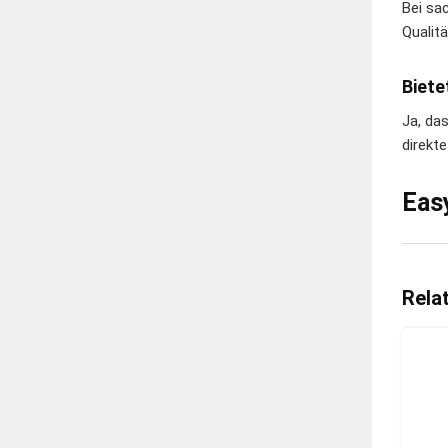
Bei sa
Qualit
Biete
Ja, da
direkt
Easy
Rela