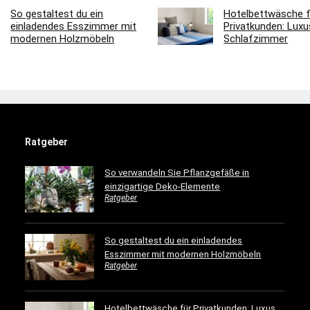
So gestaltest du ein
Hotelbettwäsche f
einladendes Esszimmer mit
Privatkunden: Luxus
modernen Holzmöbeln
Schlafzimmer
Ratgeber
So verwandeln Sie Pflanzgefäße in
einzigartige Deko-Elemente
Ratgeber
So gestaltest du ein einladendes
Esszimmer mit modernen Holzmöbeln
Ratgeber
Hotelbettwäsche für Privatkunden: Luxus