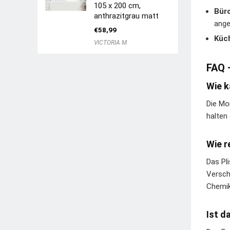
105 x 200 cm,
Bür
anthrazitgrau matt
ange
€
58,99
Küc
VICTORIA M
FAQ 
Wie k
Die Mo
halten 
Wie r
Das Pl
Versch
Chemik
Ist d