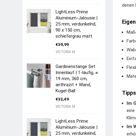
denen 
LightLess Prime
Aluminium-Jalousie |
Eigen
25 mm, verdunkelnd,
90 x 150 cm,
Maße
schiefergrau matt
Farb
€
39,99
Wabe
VICTORIA M
Einf
Gardinenstange Set
Flex
Innenlauf | 1-läufig, ⌀
Mate
19 mm, 360 cm,
anthrazit + Wand,
Kugel-Ball
Tipps
€
32,49
Im 
VICTORIA M
eine
Klim
LightLess Prime
Im 
Aluminium-Jalousie |
25 mm, verdunkelnd,
erhö