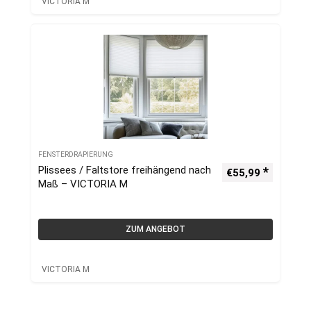
VICTORIA M
FENSTERDRAPIERUNG
Plissees / Faltstore freihängend nach
€
55,99
Maß – VICTORIA M
ZUM ANGEBOT
VICTORIA M