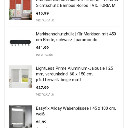
Sichtschutz Bambus Rollos | VICTORIA M
€
15,99
VICTORIA M
Markisenschutzhülle| für Markisen mit 450
cm Breite, schwarz | paramondo
€
41,99
paramondo
LightLess Prime Aluminium-Jalousie | 25
mm, verdunkelnd, 60 x 150 cm,
pfefferweiß-beige matt
€
27,99
VICTORIA M
Easyfix Allday Wabenplissee | 45 x 100 cm,
weiß
€
8,99