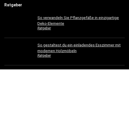
Ratgeber
So verwandeln Sie Pflanzgefäße in einzigartige
Deko-Elemente
Ratgeber
So gestaltest du ein einladendes Esszimmer mit
modernen Holzmöbeln
Ratgeber
Hotelbettwäsche für Privatkunden: Luxus für Ihr
Schlafzimmer
Ratgeber
Dachrinnen verschönern: 5 kreative
Gestaltungsideen für Ihr Zuhause
Ratgeber