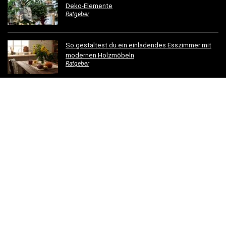
Deko-Elemente
Ratgeber
So gestaltest du ein einladendes Esszimmer mit
modernen Holzmöbeln
Ratgeber
Hotelbettwäsche für Privatkunden: Luxus für Ihr
Schlafzimmer
Ratgeber
Dachrinnen verschönern: 5 kreative
Gestaltungsideen für Ihr Zuhause
Ratgeber
© 2023 - einfachschoenwohnen.net