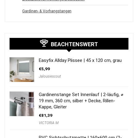
Gardinen- & Vorhangstangen
BEACHTENSWERT
Easyfix Allday Plissee | 45 x 120 cm, grau
€
5,99
Jalousiescout
Gardinenstange Set Innenlauf | 2-läufig, ⌀
19 mm, 360 cm, silber + Decke, Rillen-
Kappe, Gleiter
€
81,39
VICTORIA M
PVC Sichtschutzmatte | 160×600 cm (2-