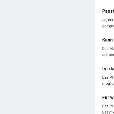
Passt
Ja, du
geeign
Kann 
Das Ma
achten
Ist d
Das Pl
möglic
Für w
Das Pl
Easyfi