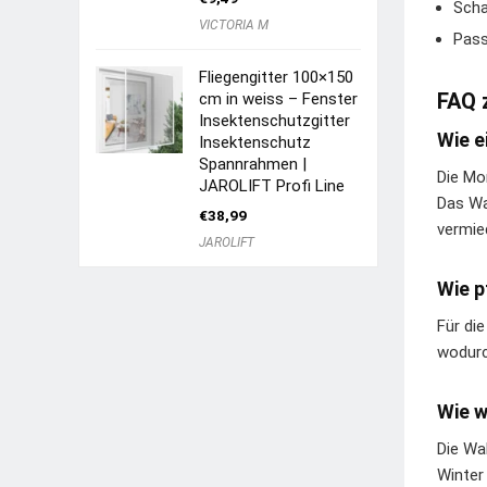
Scha
VICTORIA M
Pass
Fliegengitter 100×150
FAQ 
cm in weiss – Fenster
Insektenschutzgitter
Wie e
Insektenschutz
Spannrahmen |
Die Mo
JAROLIFT Profi Line
Das Wa
€
38,99
vermie
JAROLIFT
Wie p
Für die
wodurc
Wie w
Die Wa
Winter 