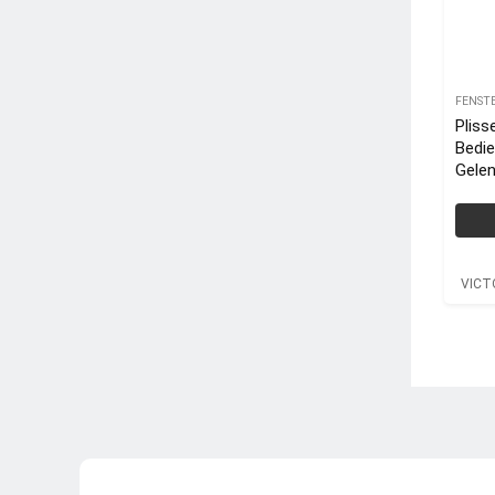
FENST
Plis
Bedi
Gelen
VICT
Alum
VICT