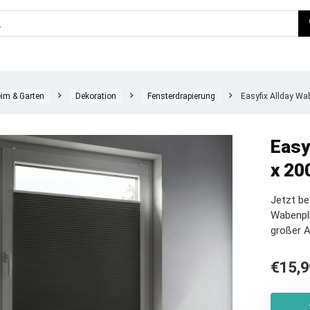
im & Garten
Dekoration
Fensterdrapierung
Easyfix Allday Wab
Easy
x 20
Jetzt be
Wabenpli
großer 
€
15,9