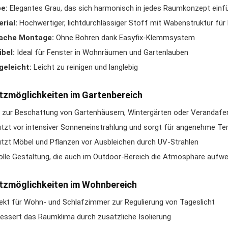
e:
Elegantes Grau, das sich harmonisch in jedes Raumkonzept einf
rial:
Hochwertiger, lichtdurchlässiger Stoff mit Wabenstruktur f
fache Montage:
Ohne Bohren dank Easyfix-Klemmsystem
ibel:
Ideal für Fenster in Wohnräumen und Gartenlauben
geleicht:
Leicht zu reinigen und langlebig
tzmöglichkeiten im Gartenbereich
l zur Beschattung von Gartenhäusern, Wintergärten oder Verandafe
tzt vor intensiver Sonneneinstrahlung und sorgt für angenehme T
tzt Möbel und Pflanzen vor Ausbleichen durch UV-Strahlen
volle Gestaltung, die auch im Outdoor-Bereich die Atmosphäre aufwe
tzmöglichkeiten im Wohnbereich
ekt für Wohn- und Schlafzimmer zur Regulierung von Tageslicht
essert das Raumklima durch zusätzliche Isolierung