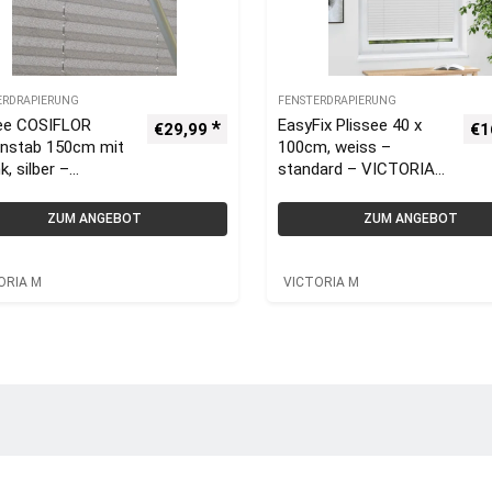
ERDRAPIERUNG
FENSTERDRAPIERUNG
see COSIFLOR
EasyFix Plissee 40 x
€
29,99
€
1
enstab 150cm mit
100cm, weiss –
k, silber –
standard – VICTORIA
ORIA M –
M
inium
ZUM ANGEBOT
ZUM ANGEBOT
ORIA M
VICTORIA M