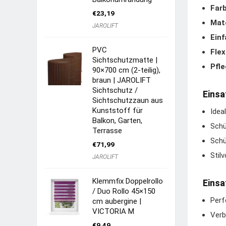
Farb
€
23,19
Mate
JAROLIFT
Ein
PVC
Flex
Sichtschutzmatte |
Pfle
90×700 cm (2-teilig),
braun | JAROLIFT
Sichtschutz /
Einsa
Sichtschutzzaun aus
Kunststoff für
Idea
Balkon, Garten,
Schü
Terrasse
Schü
€
71,99
Stil
JAROLIFT
Klemmfix Doppelrollo
Einsa
/ Duo Rollo 45×150
Perf
cm aubergine |
VICTORIA M
Verb
€
9,49