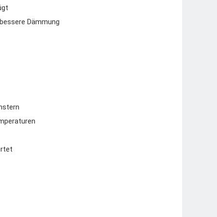
ügt
ür bessere Dämmung
nstern
emperaturen
rtet