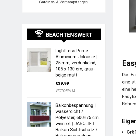
Gardinen- & Vorhangstangen
BEACHTENSWERT
LightLess Prime
Aluminium-Jalousie |
Easy
25 mm, verdunkelnd,
105 x 130 cm, grau-
Das Ea
beige matt
eine s
€
39,99
eine he
VICTORIA M
Easyfi
Bohren
Balkonbespannung |
wasserdicht /
Polyester, 600×75 cm,
Eige
weinrot | JAROLIFT
Balkon Sichtschutz /
Grö
Balkonumrandung