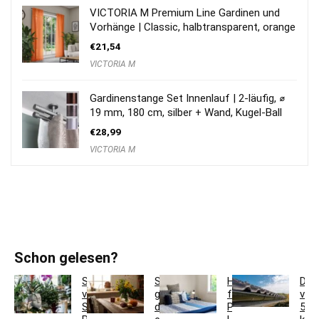
VICTORIA M Premium Line Gardinen und
Vorhänge | Classic, halbtransparent, orange
€
21,54
VICTORIA M
Gardinenstange Set Innenlauf | 2-läufig, ⌀
19 mm, 180 cm, silber + Wand, Kugel-Ball
€
28,99
VICTORIA M
Schon gelesen?
So
So
Hotelbettwäsche
Dac
verwandeln
gestaltest
für
ver
Sie
du
Privatkunden:
5