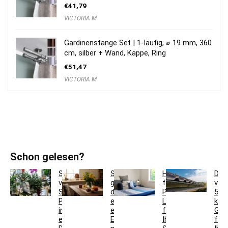
€
41,79
VICTORIA M
Gardinenstange Set | 1-läufig, ⌀ 19 mm, 360
cm, silber + Wand, Kappe, Ring
€
51,47
VICTORIA M
Schon gelesen?
So
So
Hotelbettwäsche
Dac
verwandeln
gestaltest
für
ver
Sie
du
Privatkunden:
5
Pflanzgefäße
ein
Luxus
krea
in
einladendes
für
Ges
einzigartige
Esszimmer
Ihr
für