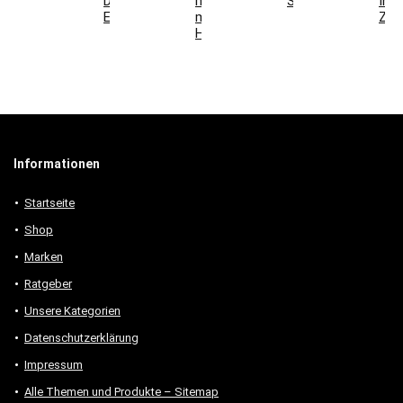
Deko-
mit
Schlafzimmer
Ihr
Elemente
modernen
Zuh
Holzmöbeln
Informationen
Startseite
Shop
Marken
Ratgeber
Unsere Kategorien
Datenschutzerklärung
Impressum
Alle Themen und Produkte – Sitemap