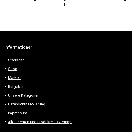
Holzmöbeln
Informationen
Startseite
Shop
Marken
Ratgeber
Unsere Kategorien
Datenschutzerklärung
Impressum
Alle Themen und Produkte – Sitemap