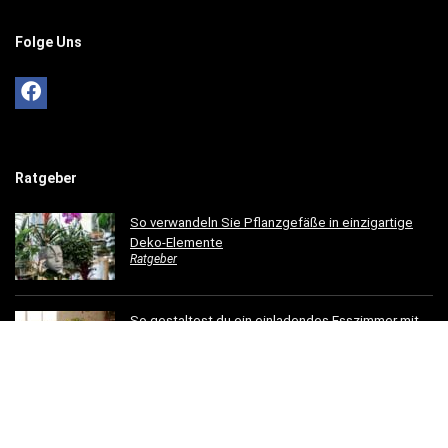
Folge Uns
Ratgeber
So verwandeln Sie Pflanzgefäße in einzigartige
Deko-Elemente
Ratgeber
So gestaltest du ein einladendes Esszimmer mit
modernen Holzmöbeln
Ratgeber
Hotelbettwäsche für Privatkunden: Luxus für Ihr
Schlafzimmer