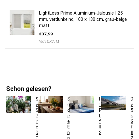
LightLess Prime Aluminium-Jalousie | 25
mm, verdunkelnd, 100 x 130 cm, grau-beige
matt
€
37,99
VICTORIA M
Schon gelesen?
So
So
Hotelbettwäsche
Dac
verwandeln
gestaltest
für
ver
Sie
du
Privatkunden:
5
Pflanzgefäße
ein
Luxus
krea
in
einladendes
für
Ges
einzigartige
Esszimmer
Ihr
für
Deko-
mit
Schlafzimmer
Ihr
Elemente
modernen
Zuh