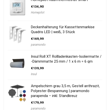
€
134,90
Homepilot
Deckenhalterung für Kassettenmarkise
Quadris LED | weiß, 3 Stück
€
169,99
paramondo
Insul Roll XT Rollladenkasten-Isoliermatte /
-Dämmmatte 25 mm / 1 x 6 m = 6 qm
€
139,99
Insul
Ampelschirm grau 3,5 m, Gestell anthrazit,
Polyester-Bespannung | paramondo
parapenda – inkl. Standkreuz
€
179,99
paramondo