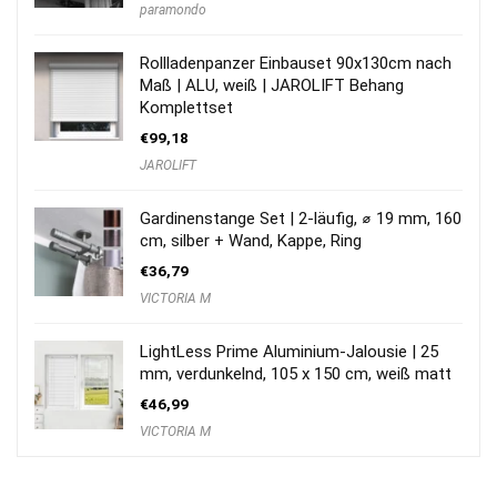
paramondo
Rollladenpanzer Einbauset 90x130cm nach
Maß | ALU, weiß | JAROLIFT Behang
Komplettset
€
99,18
JAROLIFT
Gardinenstange Set | 2-läufig, ⌀ 19 mm, 160
cm, silber + Wand, Kappe, Ring
€
36,79
VICTORIA M
LightLess Prime Aluminium-Jalousie | 25
mm, verdunkelnd, 105 x 150 cm, weiß matt
€
46,99
VICTORIA M