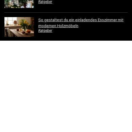
Ratgeber
So gestaltest du ein einladendes Esszimmer mit
modernen Holzmöbeln
Ratgeber
Hotelbettwäsche für Privatkunden: Luxus für Ihr
Schlafzimmer
Ratgeber
Dachrinnen verschönern: 5 kreative
Gestaltungsideen für Ihr Zuhause
Ratgeber
© 2023 - einfachschoenwohnen.net