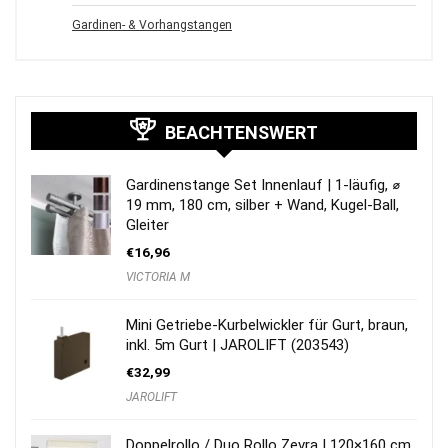
Gardinen- & Vorhangstangen
BEACHTENSWERT
Gardinenstange Set Innenlauf | 1-läufig, ⌀
19 mm, 180 cm, silber + Wand, Kugel-Ball,
Gleiter
€
16,96
VICTORIA M
Mini Getriebe-Kurbelwickler für Gurt, braun,
inkl. 5m Gurt | JAROLIFT (203543)
€
32,99
JAROLIFT
Doppelrollo / Duo Rollo Zevra | 120×160 cm,