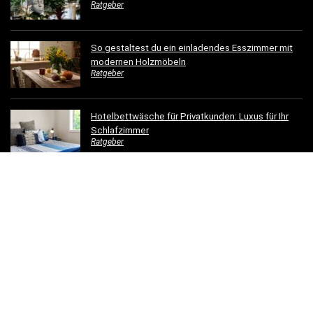
Ratgeber
So gestaltest du ein einladendes Esszimmer mit
modernen Holzmöbeln
Ratgeber
Hotelbettwäsche für Privatkunden: Luxus für Ihr
Schlafzimmer
Ratgeber
Dachrinnen verschönern: 5 kreative
Gestaltungsideen für Ihr Zuhause
Ratgeber
© 2023 - einfachschoenwohnen.net