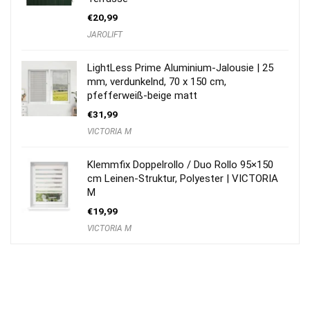
€
20,99
JAROLIFT
LightLess Prime Aluminium-Jalousie | 25
mm, verdunkelnd, 70 x 150 cm,
pfefferweiß-beige matt
€
31,99
VICTORIA M
Klemmfix Doppelrollo / Duo Rollo 95×150
cm Leinen-Struktur, Polyester | VICTORIA
M
€
19,99
VICTORIA M