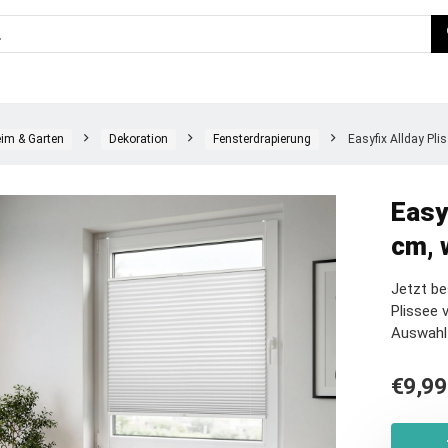
im & Garten
Dekoration
Fensterdrapierung
Easyfix Allday Pli
Easy
cm, 
Jetzt be
Plissee 
Auswahl
€
9,99