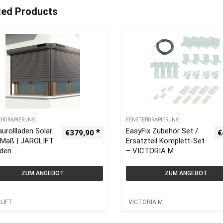
ted Products
ERDRAPIERUNG
FENSTERDRAPIERUNG
urollladen Solar
EasyFix Zubehör Set /
€
379,90
€
 Maß | JAROLIFT
Ersatzteil Komplett-Set
aden
– VICTORIA M
ZUM ANGEBOT
ZUM ANGEBOT
LIFT
VICTORIA M