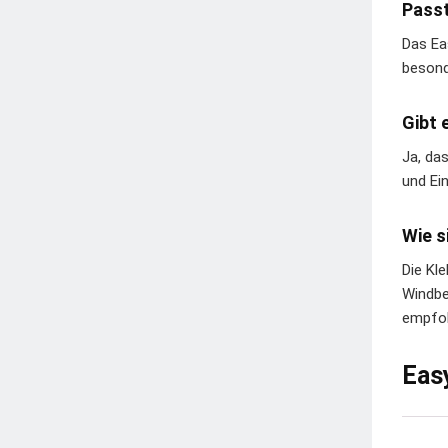
Passt
Das Ea
besond
Gibt 
Ja, da
und Ei
Wie s
Die Kl
Windbe
empfoh
Eas