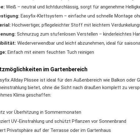
e:
Weiß – neutral und lichtdurchlässig, sorgt für angenehme Hellig
stigung:
Easyfix-Klettsystem – einfache und schnelle Montage o
rial:
Hochwertiger, pflegeleichter Stoff mit leichtem Verdunkelung
ienung:
Schnurzug zum stufenlosen Verstellen – kinderleichtes Han
ibilität:
Wiederverwendbar und leicht abzunehmen, ideal für saison
ge:
Einfach mit einem feuchten Tuch reinigen
tzmöglichkeiten im Gartenbereich
syfix Allday Plissee ist ideal für den Außenbereich wie Balkon oder 
einstrahlung bietet, ohne die Sicht nach draußen komplett zu verspe
hmes Klima geschaffen:
tz vor Überhitzung in Sommermonaten
ziert UV-Einstrahlung und schützt Pflanzen vor Sonnenbrand
ert Privatsphäre auf der Terrasse oder im Gartenhaus