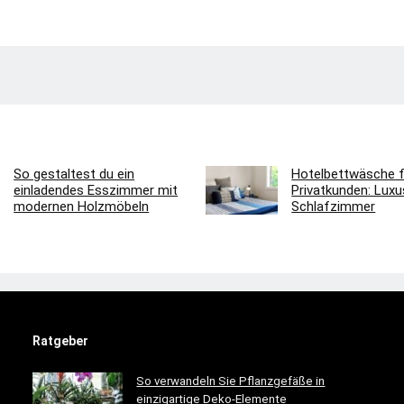
So gestaltest du ein
Hotelbettwäsche f
einladendes Esszimmer mit
Privatkunden: Luxus
modernen Holzmöbeln
Schlafzimmer
Ratgeber
So verwandeln Sie Pflanzgefäße in
einzigartige Deko-Elemente