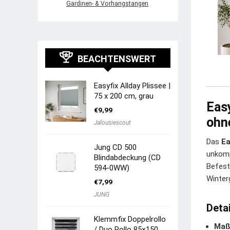
Gardinen- & Vorhangstangen
BEACHTENSWERT
Easyfix Allday Plissee |
75 x 200 cm, grau
Easy
€
9,99
ohn
Jalousiescout
Das
Ea
Jung CD 500
unkomp
Blindabdeckung (CD
Befest
594-0WW)
Winter
€
7,99
JUNG
Detai
Klemmfix Doppelrollo
Maß
/ Duo Rollo 85×150