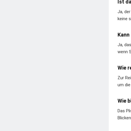
Ist d
Ja, de
keine 
Kann 
Ja, da
wenn S
Wie r
Zur Re
um die
Wie b
Das Pl
Blicke