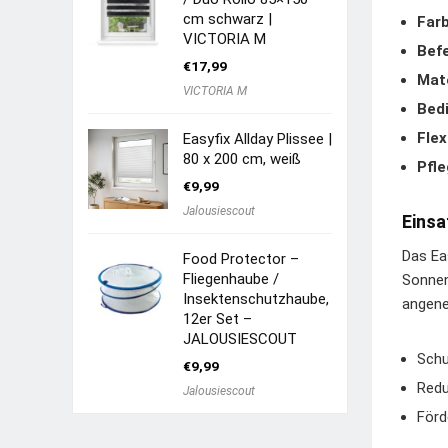
cm schwarz |
Farb
VICTORIA M
Befe
€
17,99
Mate
VICTORIA M
Bed
Flex
Easyfix Allday Plissee |
80 x 200 cm, weiß
Pfle
€
9,99
Jalousiescout
Einsa
Das Ea
Food Protector –
Fliegenhaube /
Sonnen
Insektenschutzhaube,
angene
12er Set –
JALOUSIESCOUT
Schu
€
9,99
Redu
Jalousiescout
Förd