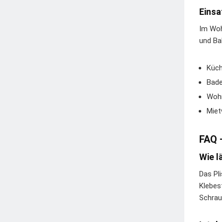
Einsa
Im Woh
und Ba
Küch
Bade
Wohn
Miet
FAQ 
Wie l
Das Pl
Klebes
Schrau