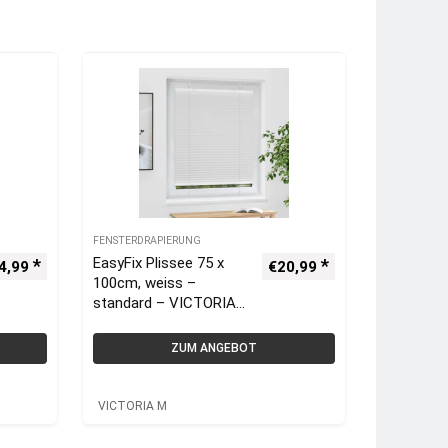
FENSTERDRAPIERUNG
EasyFix Plissee 75 x
4,99
€
20,99
100cm, weiss –
standard – VICTORIA
M
ZUM ANGEBOT
VICTORIA M