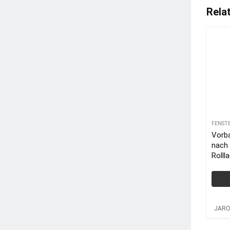
Rela
FENST
Vorba
nach
Rolll
JARO