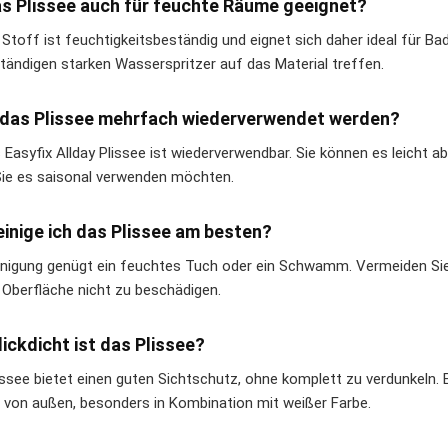
as Plissee auch für feuchte Räume geeignet?
r Stoff ist feuchtigkeitsbeständig und eignet sich daher ideal für B
ständigen starken Wasserspritzer auf das Material treffen.
das Plissee mehrfach wiederverwendet werden?
s Easyfix Allday Plissee ist wiederverwendbar. Sie können es leicht 
ie es saisonal verwenden möchten.
einige ich das Plissee am besten?
inigung genügt ein feuchtes Tuch oder ein Schwamm. Vermeiden Sie 
 Oberfläche nicht zu beschädigen.
lickdicht ist das Plissee?
issee bietet einen guten Sichtschutz, ohne komplett zu verdunkeln. E
n von außen, besonders in Kombination mit weißer Farbe.