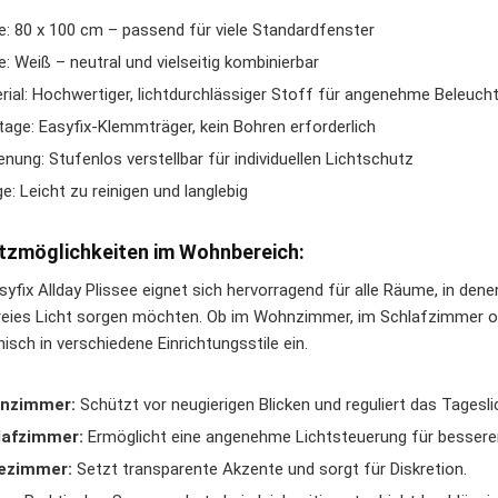
: 80 x 100 cm – passend für viele Standardfenster
e: Weiß – neutral und vielseitig kombinierbar
rial: Hochwertiger, lichtdurchlässiger Stoff für angenehme Beleuch
age: Easyfix-Klemmträger, kein Bohren erforderlich
enung: Stufenlos verstellbar für individuellen Lichtschutz
ge: Leicht zu reinigen und langlebig
tzmöglichkeiten im Wohnbereich:
yfix Allday Plissee eignet sich hervorragend für alle Räume, in denen
reies Licht sorgen möchten. Ob im Wohnzimmer, im Schlafzimmer od
isch in verschiedene Einrichtungsstile ein.
nzimmer:
Schützt vor neugierigen Blicken und reguliert das Tagesli
lafzimmer:
Ermöglicht eine angenehme Lichtsteuerung für bessere
ezimmer:
Setzt transparente Akzente und sorgt für Diskretion.