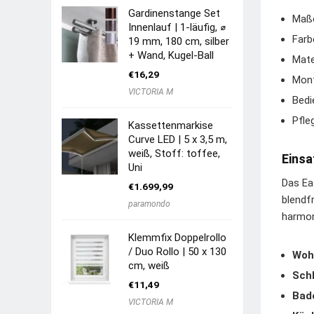
Gardinenstange Set
Maße
Innenlauf | 1-läufig, ⌀
Farb
19 mm, 180 cm, silber
+ Wand, Kugel-Ball
Mate
€
16,29
Mont
VICTORIA M
Bedi
Pfle
Kassettenmarkise
Curve LED | 5 x 3,5 m,
weiß, Stoff: toffee,
Einsa
Uni
Das Eas
€
1.699,99
blendf
paramondo
harmon
Klemmfix Doppelrollo
/ Duo Rollo | 50 x 130
Woh
cm, weiß
Sch
€
11,49
Bad
VICTORIA M