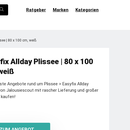
Ratgeber
Marken
Kategorien
ssee | 80 x 100 cm, weiß
fix Allday Plissee | 80 x 100
weiß
ste Angebote rund um Plissee > Easyfix Allday
von Jalousiescout mit rascher Lieferung und großer
 kaufen!
ZUM ANGEBOT