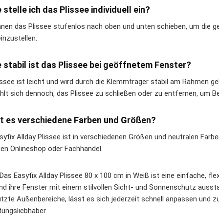
e stelle ich das Plissee individuell ein?
nnen das Plissee stufenlos nach oben und unten schieben, um die
inzustellen.
e stabil ist das Plissee bei geöffnetem Fenster?
issee ist leicht und wird durch die Klemmträger stabil am Rahmen g
hlt sich dennoch, das Plissee zu schließen oder zu entfernen, um 
bt es verschiedene Farben und Größen?
yfix Allday Plissee ist in verschiedenen Größen und neutralen Farben
igen Onlineshop oder Fachhandel.
Das Easyfix Allday Plissee 80 x 100 cm in Weiß ist eine einfache, fle
d ihre Fenster mit einem stilvollen Sicht- und Sonnenschutz auss
tzte Außenbereiche, lässt es sich jederzeit schnell anpassen und z
tungsliebhaber.