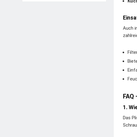
Küc
Einsa
Auch i
zahlrei
Filt
Biet
Einf
Feuc
FAQ 
1. Wi
Das Pl
Schrau