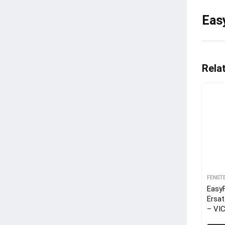
Easy
Rela
FENST
EasyF
Ersat
– VI