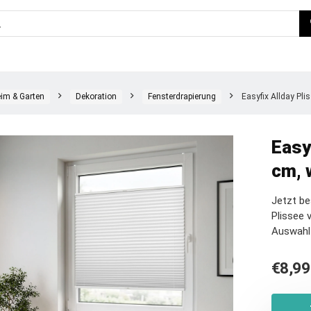
im & Garten
Dekoration
Fensterdrapierung
Easyfix Allday Pli
Easy
cm, 
Jetzt be
Plissee 
Auswahl
€
8,99