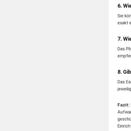
6. Wi
Sie kö
exakt e
7. Wi
Das Pl
empfie
8. Gi
Das Eas
jeweil
Fazit:
Aufwan
geschü
Einrich