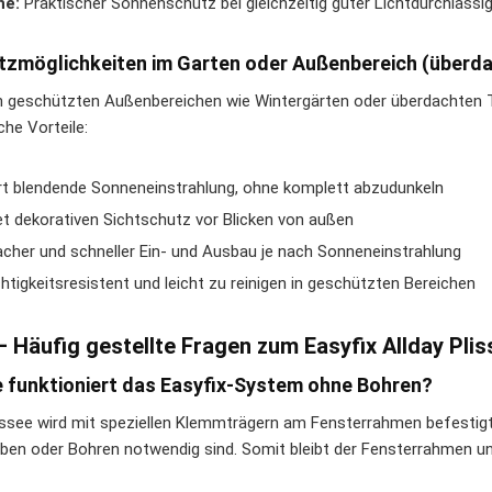
he:
Praktischer Sonnenschutz bei gleichzeitig guter Lichtdurchlässig
tzmöglichkeiten im Garten oder Außenbereich (überda
n geschützten Außenbereichen wie Wintergärten oder überdachten Te
che Vorteile:
ert blendende Sonneneinstrahlung, ohne komplett abzudunkeln
et dekorativen Sichtschutz vor Blicken von außen
acher und schneller Ein- und Ausbau je nach Sonneneinstrahlung
htigkeitsresistent und leicht zu reinigen in geschützten Bereichen
– Häufig gestellte Fragen zum Easyfix Allday Pli
e funktioniert das Easyfix-System ohne Bohren?
issee wird mit speziellen Klemmträgern am Fensterrahmen befestig
ben oder Bohren notwendig sind. Somit bleibt der Fensterrahmen un