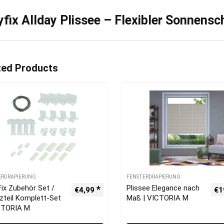
fix Allday Plissee – Flexibler Sonnensc
ted Products
ERDRAPIERUNG
FENSTERDRAPIERUNG
ix Zubehör Set /
Plissee Elegance nach
€
4,99
€
1
zteil Komplett-Set
Maß | VICTORIA M
CTORIA M