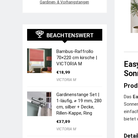
Gardinen- & Vorhangstangen
BEACHTENSWERT
Bambus-Raffrollo
70×220 cm kirsche |
Easy
VICTORIA M
Son
€
18,99
VICTORIA M
Prod
Gardinenstange Set |
Das
Ea
1-läufig, ⌀ 19 mm, 280
Sonnen
cm, silber + Decke,
einfac
Rillen-Kappe, Ring
bietet
€
37,89
VICTORIA M
Detai