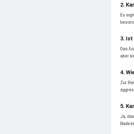
2. Ka
Es eig
besond
3. Is
Das Eas
aber k
4. Wi
Zur Re
aggres
5. Ka
Ja, da
Badezi