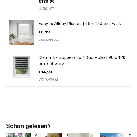
€
133,99
JAROLIFT
Easyfix Allday Plissee | 65 x 120 cm, weiß
€
8,99
Jalousiescout
Klemmfix Doppelrollo / Duo Rollo | 90 x 120
cm, schwarz
€
14,99
VICTORIA M
Schon gelesen?
So
So
Hotelbettwäsche
Dac