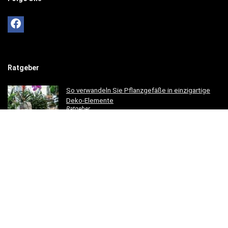
Ratgeber
So verwandeln Sie Pflanzgefäße in einzigartige
Deko-Elemente
Ratgeber
So gestaltest du ein einladendes Esszimmer mit
modernen Holzmöbeln
Ratgeber
Hotelbettwäsche für Privatkunden: Luxus für Ihr
Schlafzimmer
Ratgeber