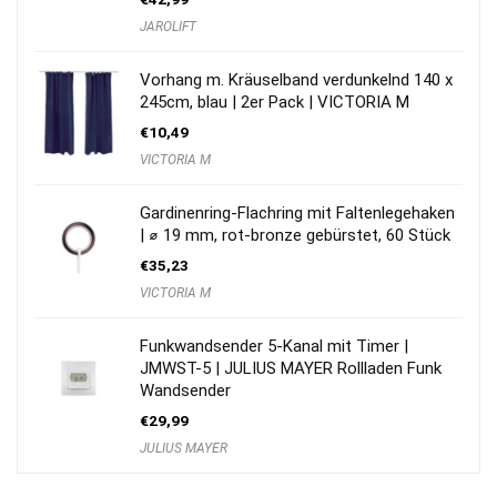
JAROLIFT
Vorhang m. Kräuselband verdunkelnd 140 x
245cm, blau | 2er Pack | VICTORIA M
€
10,49
VICTORIA M
Gardinenring-Flachring mit Faltenlegehaken
| ⌀ 19 mm, rot-bronze gebürstet, 60 Stück
€
35,23
VICTORIA M
Funkwandsender 5-Kanal mit Timer |
JMWST-5 | JULIUS MAYER Rollladen Funk
Wandsender
€
29,99
JULIUS MAYER