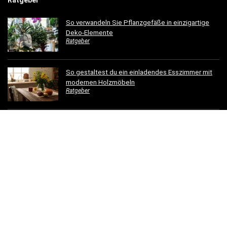
Ratgeber
So verwandeln Sie Pflanzgefäße in einzigartige
Deko-Elemente
Ratgeber
So gestaltest du ein einladendes Esszimmer mit
modernen Holzmöbeln
Ratgeber
Hotelbettwäsche für Privatkunden: Luxus für Ihr
Schlafzimmer
Ratgeber
Dachrinnen verschönern: 5 kreative
Gestaltungsideen für Ihr Zuhause
Ratgeber