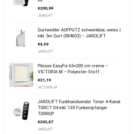
08
€
200,99
JAROLIFT
Gurtwickler AUFPUTZ schwenkbar, weiss |
inkl. 5m Gurt (084603) – JAROLIFT
€
4,59
JAROLIFT
Plissee EasyFix 65×200 cm creme –
VICTORIA M – Polyester-Stoff
€
21,19
VICTORIA M
JAROLIFT Funkhandsender Timer 4-Kanal
TDRCT 04 inkl. 13X Funkempfänger
TDRRUP
€
303,87
JAROLIFT