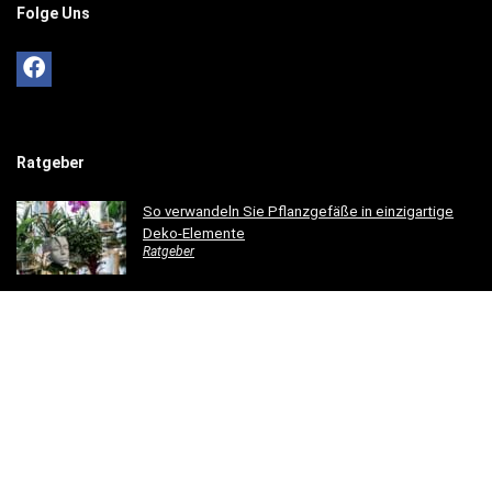
Folge Uns
Ratgeber
So verwandeln Sie Pflanzgefäße in einzigartige
Deko-Elemente
Ratgeber
So gestaltest du ein einladendes Esszimmer mit
modernen Holzmöbeln
Ratgeber
Hotelbettwäsche für Privatkunden: Luxus für Ihr
Schlafzimmer
Ratgeber