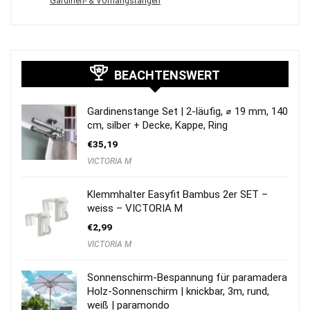
Gardinen- & Vorhangstangen
BEACHTENSWERT
Gardinenstange Set | 2-läufig, ⌀ 19 mm, 140
cm, silber + Decke, Kappe, Ring
€
35,19
VICTORIA M
Klemmhalter Easyfit Bambus 2er SET –
weiss – VICTORIA M
€
2,99
VICTORIA M
Sonnenschirm-Bespannung für paramadera
Holz-Sonnenschirm | knickbar, 3m, rund,
weiß | paramondo