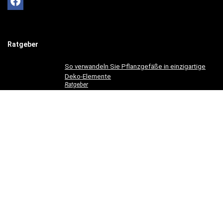
Ratgeber
So verwandeln Sie Pflanzgefäße in einzigartige
Deko-Elemente
Ratgeber
So gestaltest du ein einladendes Esszimmer mit
modernen Holzmöbeln
Ratgeber
Hotelbettwäsche für Privatkunden: Luxus für Ihr
Schlafzimmer
Ratgeber
Dachrinnen verschönern: 5 kreative
Gestaltungsideen für Ihr Zuhause