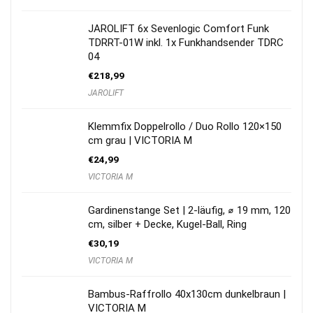
JAROLIFT 6x Sevenlogic Comfort Funk
TDRRT-01W inkl. 1x Funkhandsender TDRC
04
€
218,99
JAROLIFT
Klemmfix Doppelrollo / Duo Rollo 120×150
cm grau | VICTORIA M
€
24,99
VICTORIA M
Gardinenstange Set | 2-läufig, ⌀ 19 mm, 120
cm, silber + Decke, Kugel-Ball, Ring
€
30,19
VICTORIA M
Bambus-Raffrollo 40x130cm dunkelbraun |
VICTORIA M