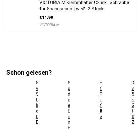
VICTORIA M Klemmhalter C3 inkl. Schraube
für Spannschuh | weiß, 2 Stück
€
11,99
VICTORIA M
Schon gelesen?
So
So
Hotelbettwäsche
Dac
verwandeln
gestaltest
für
ver
Sie
du
Privatkunden:
5
Pflanzgefäße
ein
Luxus
krea
in
einladendes
für
Ges
einzigartige
Esszimmer
Ihr
für
Deko-
mit
Schlafzimmer
Ihr
Elemente
modernen
Zuh
Holzmöbeln