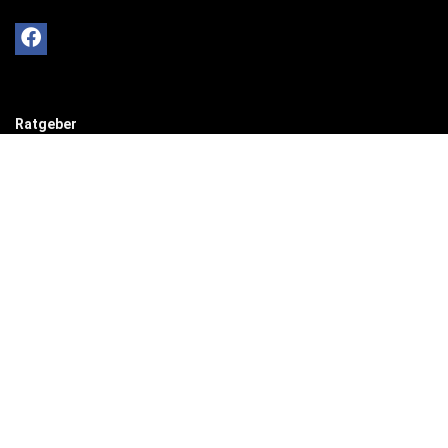
Ratgeber
So verwandeln Sie Pflanzgefäße in einzigartige
Deko-Elemente
Ratgeber
So gestaltest du ein einladendes Esszimmer mit
modernen Holzmöbeln
Ratgeber
Hotelbettwäsche für Privatkunden: Luxus für Ihr
Schlafzimmer
Ratgeber