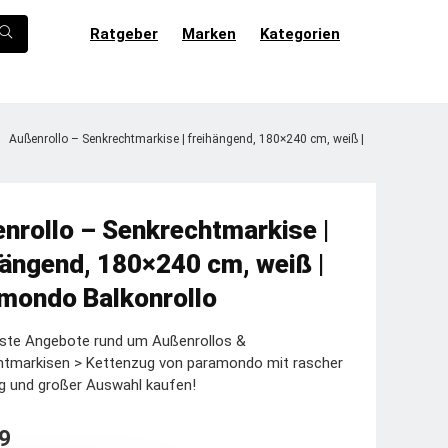
Ratgeber
Marken
Kategorien
Außenrollo – Senkrechtmarkise | freihängend, 180×240 cm, weiß |
nrollo – Senkrechtmarkise |
hängend, 180×240 cm, weiß |
mondo Balkonrollo
este Angebote rund um Außenrollos &
htmarkisen > Kettenzug von paramondo mit rascher
g und großer Auswahl kaufen!
9