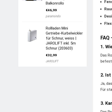
Fen
Balkonrollo
Rau
€
46,99
Desi
paramondo
Flex
Rollladen Mini
Getriebe-Kurbelwickler
FAQ 
für Schnur, weiss |
JAROLIFT inkl. 5m
1. Wi
Schnur (203603)
€
32,99
Das Ro
befest
JAROLIFT
2. Is
Ja, da
Für st
3. Ka
Das Pr