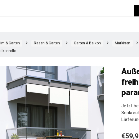
im & Garten
Rasen & Garten
Garten & Balkon
Markisen
lkonrollo
Auße
frei
para
Jetzt b
Senkrec
Lieferun
€
59,9