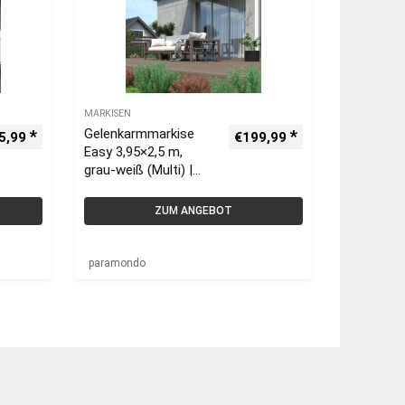
MARKISEN
Gelenkarmmarkise
5,99
€
199,99
Easy 3,95×2,5 m,
grau-weiß (Multi) |
paramondo
ZUM ANGEBOT
paramondo