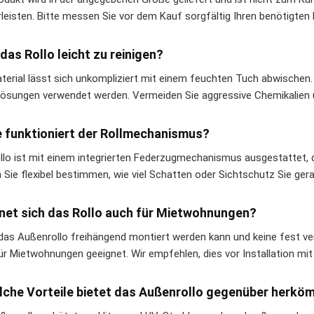
leisten. Bitte messen Sie vor dem Kauf sorgfältig Ihren benötigten 
t das Rollo leicht zu reinigen?
terial lässt sich unkompliziert mit einem feuchten Tuch abwischen
lösungen verwendet werden. Vermeiden Sie aggressive Chemikalien 
e funktioniert der Rollmechanismus?
llo ist mit einem integrierten Federzugmechanismus ausgestattet, de
 Sie flexibel bestimmen, wie viel Schatten oder Sichtschutz Sie ger
gnet sich das Rollo auch für Mietwohnungen?
 das Außenrollo freihängend montiert werden kann und keine fest verb
ür Mietwohnungen geeignet. Wir empfehlen, dies vor Installation m
lche Vorteile bietet das Außenrollo gegenüber herk