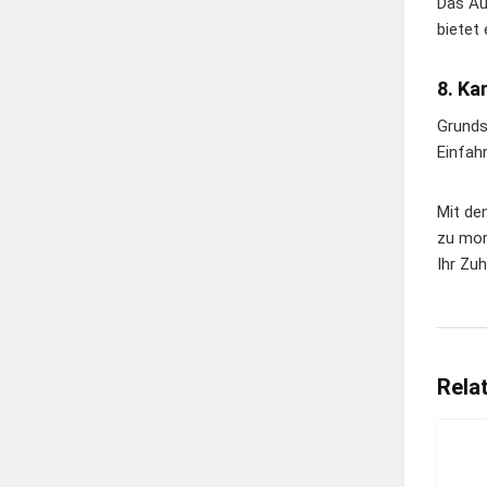
Das Au
bietet
8. Ka
Grunds
Einfah
Mit de
zu mon
Ihr Zuh
Rela