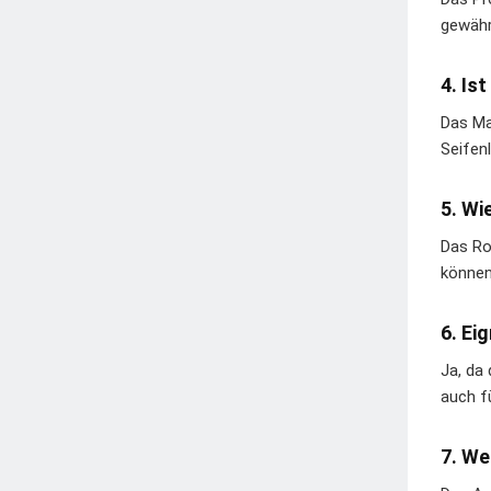
gewähr
4. Is
Das Ma
Seifen
5. Wi
Das Ro
können
6. Ei
Ja, da
auch f
7. We