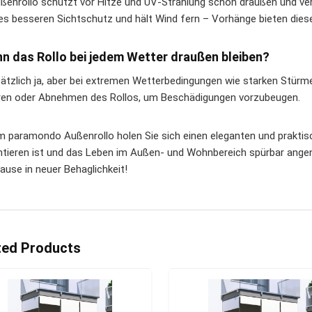
ßenrollo schützt vor Hitze und UV-Strahlung schon draußen und ve
 es besseren Sichtschutz und hält Wind fern – Vorhänge bieten diese
nn das Rollo bei jedem Wetter draußen bleiben?
ätzlich ja, aber bei extremen Wetterbedingungen wie starken Stür
ren oder Abnehmen des Rollos, um Beschädigungen vorzubeugen.
m paramondo Außenrollo holen Sie sich einen eleganten und praktis
tieren ist und das Leben im Außen- und Wohnbereich spürbar angen
ause in neuer Behaglichkeit!
ted Products