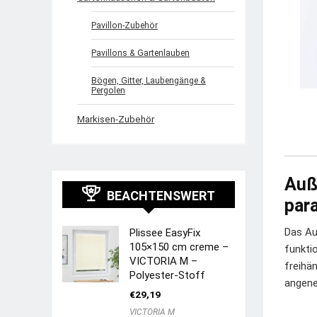
Pavillon-Zubehör
Pavillons & Gartenlauben
Bögen, Gitter, Laubengänge &
Pergolen
Markisen-Zubehör
Auß
BEACHTENSWERT
par
Das Au
Plissee EasyFix
105×150 cm creme –
funkti
VICTORIA M –
freihä
Polyester-Stoff
angene
€
29,19
VICTORIA M