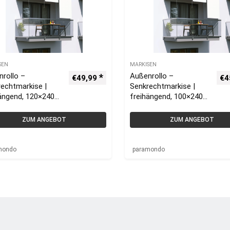
SEN
MARKISEN
rollo –
Außenrollo –
€
49,99
€
4
echtmarkise |
Senkrechtmarkise |
ängend, 120×240
freihängend, 100×240
weiß | paramondo
cm, weiß | paramondo
nrollo
Balkonrollo
ZUM ANGEBOT
ZUM ANGEBOT
mondo
paramondo