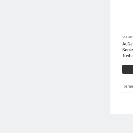
MARKI
Außen
Senkr
freih
cm, 
Balko
para