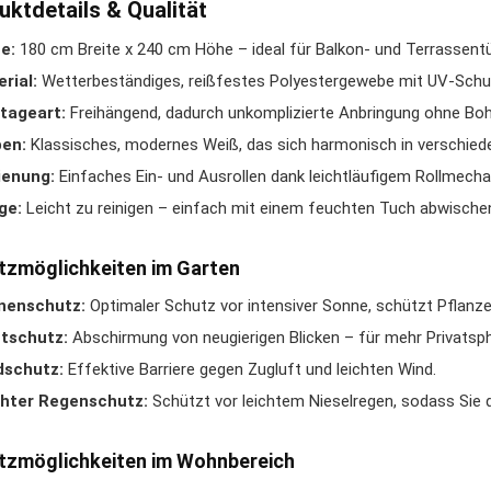
uktdetails & Qualität
e:
180 cm Breite x 240 cm Höhe – ideal für Balkon- und Terrassent
rial:
Wetterbeständiges, reißfestes Polyestergewebe mit UV-Schut
tageart:
Freihängend, dadurch unkomplizierte Anbringung ohne Bohr
ben:
Klassisches, modernes Weiß, das sich harmonisch in verschied
ienung:
Einfaches Ein- und Ausrollen dank leichtläufigem Rollmech
ge:
Leicht zu reinigen – einfach mit einem feuchten Tuch abwische
tzmöglichkeiten im Garten
nenschutz:
Optimaler Schutz vor intensiver Sonne, schützt Pflanze
tschutz:
Abschirmung von neugierigen Blicken – für mehr Privatsph
dschutz:
Effektive Barriere gegen Zugluft und leichten Wind.
chter Regenschutz:
Schützt vor leichtem Nieselregen, sodass Sie 
tzmöglichkeiten im Wohnbereich