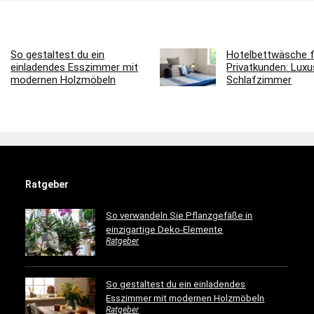
So gestaltest du ein
Hotelbettwäsche f
einladendes Esszimmer mit
Privatkunden: Luxus
modernen Holzmöbeln
Schlafzimmer
Ratgeber
So verwandeln Sie Pflanzgefäße in
einzigartige Deko-Elemente
Ratgeber
So gestaltest du ein einladendes
Esszimmer mit modernen Holzmöbeln
Ratgeber