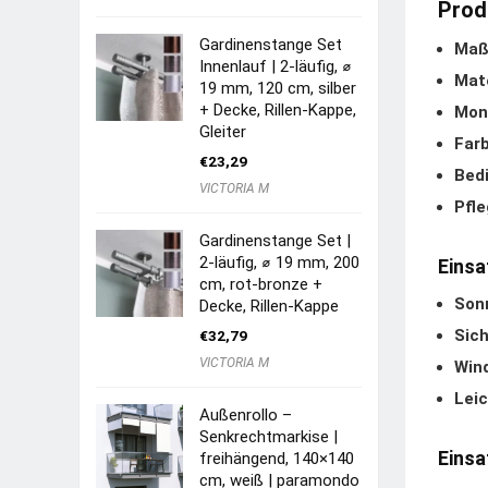
Prod
Gardinenstange Set
Maß
Innenlauf | 2-läufig, ⌀
Mate
19 mm, 120 cm, silber
+ Decke, Rillen-Kappe,
Mon
Gleiter
Far
€
23,29
Bed
VICTORIA M
Pfle
Gardinenstange Set |
2-läufig, ⌀ 19 mm, 200
Einsa
cm, rot-bronze +
Son
Decke, Rillen-Kappe
Sich
€
32,79
VICTORIA M
Win
Lei
Außenrollo –
Senkrechtmarkise |
Einsa
freihängend, 140×140
cm, weiß | paramondo