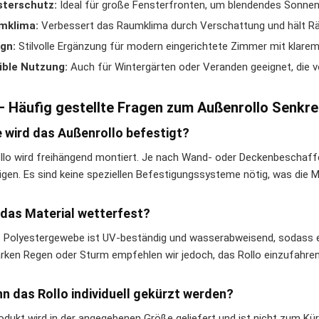
sterschutz:
Ideal für große Fensterfronten, um blendendes Sonnenl
mklima:
Verbessert das Raumklima durch Verschattung und hält R
gn:
Stilvolle Ergänzung für modern eingerichtete Zimmer mit klarem
ible Nutzung:
Auch für Wintergärten oder Veranden geeignet, die v
– Häufig gestellte Fragen zum Außenrollo Senkr
e wird das Außenrollo befestigt?
llo wird freihängend montiert. Je nach Wand- oder Deckenbeschaff
igen. Es sind keine speziellen Befestigungssysteme nötig, was die M
t das Material wetterfest?
s Polyestergewebe ist UV-beständig und wasserabweisend, sodass e
arken Regen oder Sturm empfehlen wir jedoch, das Rollo einzufahren
nn das Rollo individuell gekürzt werden?
odukt wird in der angegebenen Größe geliefert und ist nicht zum Kü