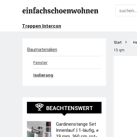
Treppen Intercon
Start
He
Baumaterialien
15 qm
Fenster
Isolierung
BEACHTENSWERT
Gardinenstange Set
Innenlauf | 1-läufig, ⌀
19 mm, 360 cm, rot-