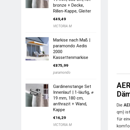
bronze + Decke,
Rillen-Kappe, Gleiter
€
49,49
VICTORIA M
Markise nach Maß |
paramondo Aedis
2000
Kassettenmarkise
€
875,99
paramondo
AER
Gardinenstange Set
Innenlauf | 1-läufig, ⌀
Däm
19 mm, 180 cm,
anthrazit + Wand,
Die
AE
Kappe
qm) is
€
16,29
für ei
VICTORIA M
komfor