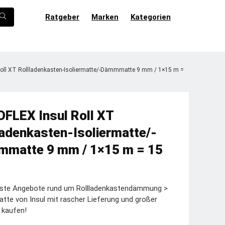
Ratgeber
Marken
Kategorien
oll XT Rollladenkasten-Isoliermatte/-Dämmmatte 9 mm / 1×15 m =
FLEX Insul Roll XT
ladenkasten-Isoliermatte/-
matte 9 mm / 1×15 m = 15
este Angebote rund um Rollladenkastendämmung >
e von Insul mit rascher Lieferung und großer
 kaufen!