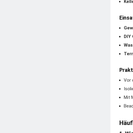
Kel
Einsa
Gewä
DIY 
Was
Ter
Prakt
Vor 
Isol
Mit 
Beac
Häuf