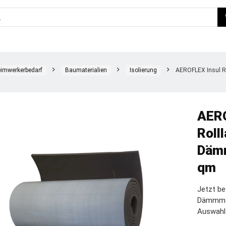
imwerkerbedarf
Baumaterialien
Isolierung
AEROFLEX Insul R
AERO
Roll
Dämm
qm
Jetzt b
Dämmmatt
Auswahl