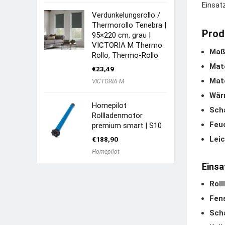
Einsat
Verdunkelungsrollo /
Thermorollo Tenebra |
Prod
95×220 cm, grau |
VICTORIA M Thermo
Maß
Rollo, Thermo-Rollo
Mate
€
23,49
Mate
VICTORIA M
Wär
Homepilot
Sch
Rollladenmotor
Feuc
premium smart | S10
Leic
€
188,90
Homepilot
Einsa
Roll
Fens
Scha