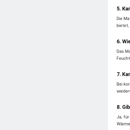
5. Ka
Die Ma
bietet,
6. Wi
Das Ma
Feucht
7. Ka
Bei ko
wieder
8. Gi
Ja, fü
Wärmeb