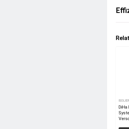
Eff
Rela
ISOLI
DiHa 
Syste
Vers
Dämm