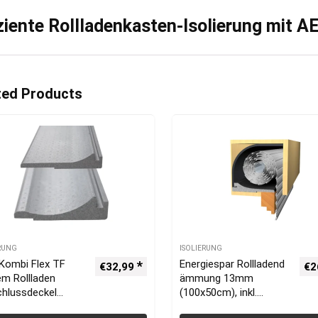
iziente Rollladenkasten-Isolierung mit 
ted Products
ERUNG
ISOLIERUNG
Kombi Flex TF
Energiespar Rollladend
€
32,99
€
2
m Rollladen
ämmung 13mm
chlussdeckel
(100x50cm), inkl.
ung 240mm inkl.
Verschlussdeckeldäm