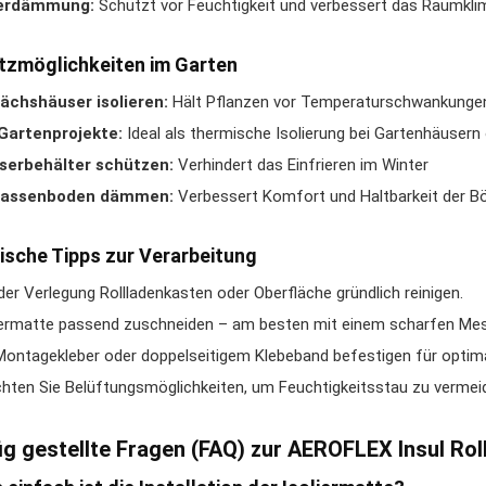
lerdämmung:
Schützt vor Feuchtigkeit und verbessert das Raumkli
tzmöglichkeiten im Garten
chshäuser isolieren:
Hält Pflanzen vor Temperaturschwankunge
Gartenprojekte:
Ideal als thermische Isolierung bei Gartenhäusern
serbehälter schützen:
Verhindert das Einfrieren im Winter
rassenboden dämmen:
Verbessert Komfort und Haltbarkeit der B
ische Tipps zur Verarbeitung
der Verlegung Rollladenkasten oder Oberfläche gründlich reinigen.
iermatte passend zuschneiden – am besten mit einem scharfen Mes
Montagekleber oder doppelseitigem Klebeband befestigen für optim
hten Sie Belüftungsmöglichkeiten, um Feuchtigkeitsstau zu vermei
ig gestellte Fragen (FAQ) zur AEROFLEX Insul Rol