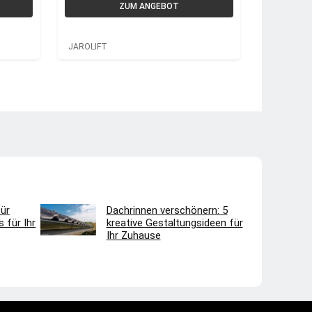
Deckeldämmung 100 x
ZUM ANGEBOT
24cm +
Seitenteildämmung –
JAROLIFT
JAROLIFT
ür
Dachrinnen verschönern: 5
 für Ihr
kreative Gestaltungsideen für
Ihr Zuhause