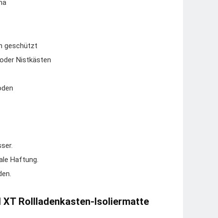
ma
n geschützt
 oder Nistkästen
öden
ser.
ale Haftung.
den.
l XT Rollladenkasten-Isoliermatte