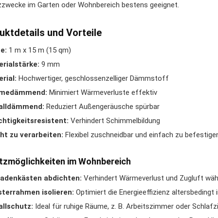
zzwecke im Garten oder Wohnbereich bestens geeignet.
uktdetails und Vorteile
e:
1 m x 15 m (15 qm)
rialstärke:
9 mm
rial:
Hochwertiger, geschlossenzelliger Dämmstoff
medämmend:
Minimiert Wärmeverluste effektiv
alldämmend:
Reduziert Außengeräusche spürbar
htigkeitsresistent:
Verhindert Schimmelbildung
ht zu verarbeiten:
Flexibel zuschneidbar und einfach zu befestige
tzmöglichkeiten im Wohnbereich
ladenkästen abdichten:
Verhindert Wärmeverlust und Zugluft wäh
terrahmen isolieren:
Optimiert die Energieeffizienz altersbedingt
llschutz:
Ideal für ruhige Räume, z. B. Arbeitszimmer oder Schlaf