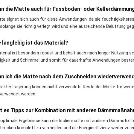
nn die Matte auch für Fussboden- oder Kellerdämmu
tte eignet sich auch für diese Anwendungen, da sie feuchtigkeitsresi
 solange sie richtig verlegt wird und eine ausreichende Belüftung geg
e langlebig ist das Material?
terial ist besonders robust und behält auch nach langer Nutzung s
igkeit und Schimmel und somit für dauerhafte Anwendungen besten
nn ich die Matte nach dem Zuschneiden wiederverwen
rrekter Lagerung können nicht verwendete Reste der Matte für weite
verwendet werden.
bt es Tipps zur Kombination mit anderen Dämmmaßna
r optimale Ergebnisse kann die Isoliermatte mit anderen Dämmstoff
rücken komplett zu vermeiden und die Energieeffizienz weiter zu e