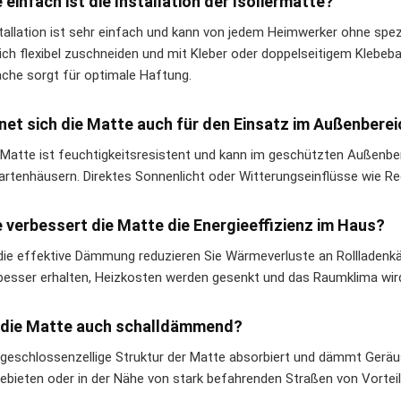
e einfach ist die Installation der Isoliermatte?
stallation ist sehr einfach und kann von jedem Heimwerker ohne spe
sich flexibel zuschneiden und mit Kleber oder doppelseitigem Klebeba
äche sorgt für optimale Haftung.
gnet sich die Matte auch für den Einsatz im Außenbere
e Matte ist feuchtigkeitsresistent und kann im geschützten Außenbe
artenhäusern. Direktes Sonnenlicht oder Witterungseinflüsse wie Re
e verbessert die Matte die Energieeffizienz im Haus?
die effektive Dämmung reduzieren Sie Wärmeverluste an Rollladenkä
esser erhalten, Heizkosten werden gesenkt und das Raumklima wir
t die Matte auch schalldämmend?
e geschlossenzellige Struktur der Matte absorbiert und dämmt Gerä
bieten oder in der Nähe von stark befahrenden Straßen von Vorteil 