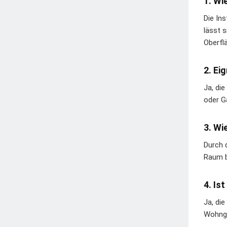
1. Wi
Die In
lässt 
Oberfl
2. Ei
Ja, di
oder G
3. Wi
Durch 
Raum b
4. Is
Ja, di
Wohnge