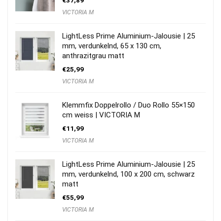
VICTORIA M
LightLess Prime Aluminium-Jalousie | 25
mm, verdunkelnd, 65 x 130 cm,
anthrazitgrau matt
€
25,99
VICTORIA M
Klemmfix Doppelrollo / Duo Rollo 55×150
cm weiss | VICTORIA M
€
11,99
VICTORIA M
LightLess Prime Aluminium-Jalousie | 25
mm, verdunkelnd, 100 x 200 cm, schwarz
matt
€
55,99
VICTORIA M