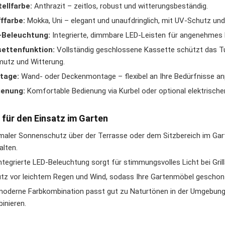
ellfarbe:
Anthrazit – zeitlos, robust und witterungsbeständig.
ffarbe:
Mokka, Uni – elegant und unaufdringlich, mit UV-Schutz u
-Beleuchtung:
Integrierte, dimmbare LED-Leisten für angenehmes 
settenfunktion:
Vollständig geschlossene Kassette schützt das Tu
utz und Witterung.
tage:
Wand- oder Deckenmontage – flexibel an Ihre Bedürfnisse an
ienung:
Komfortable Bedienung via Kurbel oder optional elektrischer
 für den Einsatz im Garten
maler Sonnenschutz über der Terrasse oder dem Sitzbereich im G
alten.
integrierte LED-Beleuchtung sorgt für stimmungsvolles Licht bei Gri
tz vor leichtem Regen und Wind, sodass Ihre Gartenmöbel geschont
moderne Farbkombination passt gut zu Naturtönen in der Umgebung 
inieren.