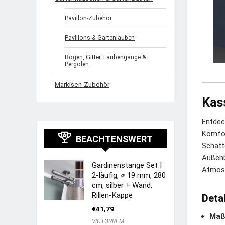
Pavillon-Zubehör
Pavillons & Gartenlauben
Bögen, Gitter, Laubengänge &
Pergolen
Markisen-Zubehör
Kass
Entdec
Komfor
BEACHTENSWERT
Schatt
Außenb
Gardinenstange Set |
Atmosp
2-läufig, ⌀ 19 mm, 280
cm, silber + Wand,
Rillen-Kappe
Deta
€
41,79
Maß
VICTORIA M