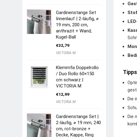
Gest
Gardinenstange Set
Stof
Innenlauf | 2-läufig, ⌀
LED
19 mm, 200 cm,
Kas
anthrazit + Wand,
Kugel-Ball
Schm
€
32,79
Mon
VICTORIA M
Bed
Klemmfix Doppelrollo
Tipps
/ Duo Rollo 60×150
cm schwarz |
Opti
VICTORIA M
gest
€
12,99
Die 
VICTORIA M
Schu
Gardinenstange Set |
Die 
2-läufig, ⌀ 19 mm, 240
komb
cm, rot-bronze +
Decke, Kappe, Ring