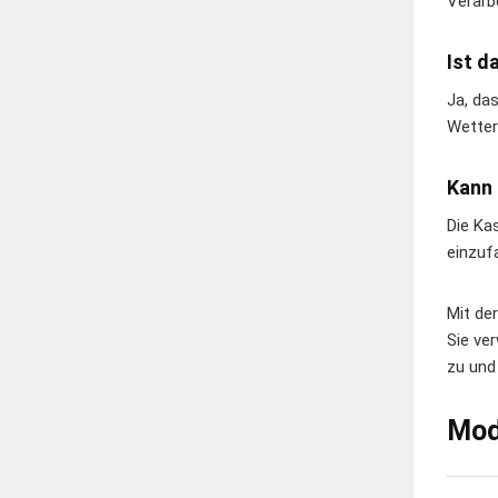
Verarb
Ist d
Ja, da
Wetter
Kann 
Die Ka
einzuf
Mit de
Sie ve
zu und
Mod