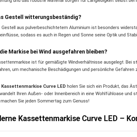
eitung und das robuste Material sorgen für Langlebigkeit selbst bei
as Gestell witterungsbeständig?
s Gestell aus pulverbeschichtetem Aluminium ist besonders widerst
einflüsse, sodass es auch in Regen und Sonne seine Optik und Stabil
die Markise bei Wind ausgefahren bleiben?
ssettenmarkise ist für gemäßigte Windverhältnisse ausgelegt. Bei s
ahren, um mechanische Beschädigungen und persönliche Gefahren 
r
Kassettenmarkise Curve LED
holen Sie sich ein Produkt, das Äst
rwandelt Ihren Außen- oder Innenbereich in eine Wohlfühloase und st
 machen Sie jeden Sommertag zum Genuss!
erne Kassettenmarkise Curve LED – Kom