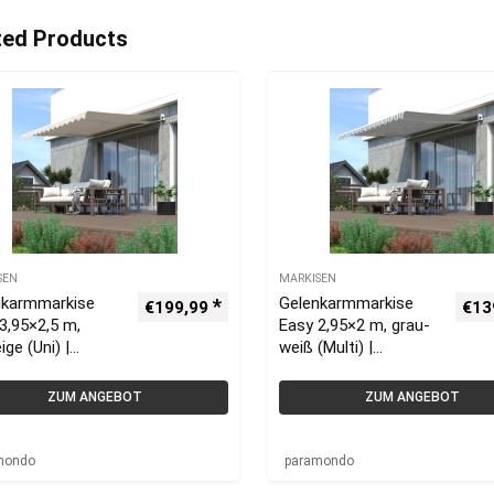
ted Products
SEN
MARKISEN
nkarmmarkise
Gelenkarmmarkise
€
199,99
€
13
3,95×2,5 m,
Easy 2,95×2 m, grau-
ige (Uni) |
weiß (Multi) |
mondo
paramondo
Sonnenschutz
ZUM ANGEBOT
ZUM ANGEBOT
Markise
mondo
paramondo