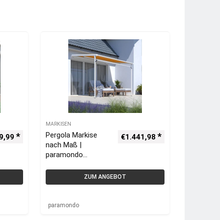
MARKISEN
Pergola Markise
9,99
€
1.441,98
nach Maß |
paramondo
Pergorama 4000
Pergolamarkise
ZUM ANGEBOT
paramondo