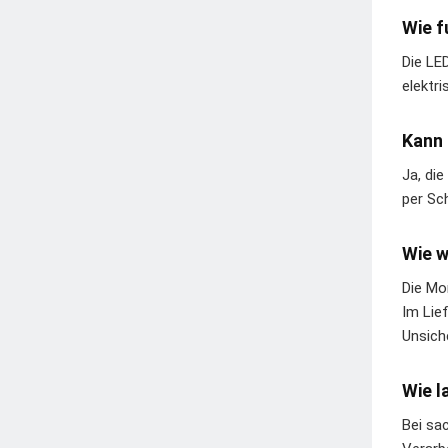
Wie f
Die LED
elektr
Kann 
Ja, di
per Sc
Wie w
Die Mo
Im Lie
Unsich
Wie l
Bei sa