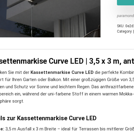
paramond
SKU:
0e2d
Category:
ettenmarkise Curve LED | 3,5 x 3 m, ant
ken Sie mit der
Kassettenmarkise Curve LED
die perfekte Kombin
t für Ihren Garten oder Balkon. Mit einer großzügigen Größe von 3,5
en und Schutz vor Sonne und leichtem Regen. Das anthrazitfarbene A
ereich ein, während der uni-farbene Stoff in einem warmen Mokk
häre sorgt.
ils zur Kassettenmarkise Curve LED
e:
3,5 m Ausfall x 3 m Breite – ideal für Terrassen bis mittlerer Grö