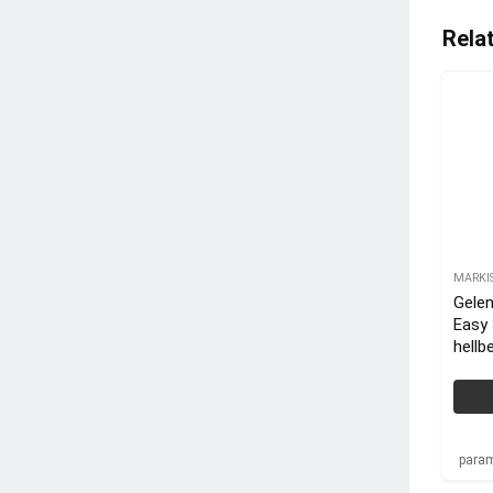
Rela
MARKI
Gele
Easy 
hellbe
para
para