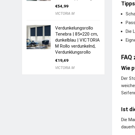
Tipps
€
54,99
Scha
VICTORIA M
Pass
Verdunkelungsrollo
Die 
Tenebra | 85×220 cm,
dunkelblau | VICTORIA
Eign
M Rollo verdunkelnd,
Verdunklungsrollo
FAQ 
€
19,49
Wie p
VICTORIA M
Der St
weiche
Seifen
Ist d
Die Ma
dauerh