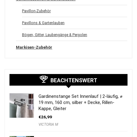
Pavillon-Zubehör
Pavillons & Gartenlauben
Bögen, Gitter, Laubengänge & Pergolen
Markisen-Zubehör
BEACHTENSWERT
Gardinenstange Set Innenlauf | 2-läufig, ⌀
19 mm, 160 cm, silber + Decke, Rillen-
Kappe, Gleiter
€
26,99
VICTORIA M