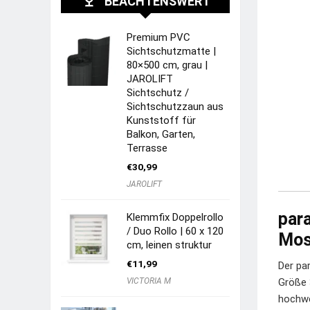
BEACHTENSWERT
Premium PVC
Sichtschutzmatte |
80×500 cm, grau |
JAROLIFT
Sichtschutz /
Sichtschutzzaun aus
Kunststoff für
Balkon, Garten,
Terrasse
€
30,99
JAROLIFT
par
Klemmfix Doppelrollo
/ Duo Rollo | 60 x 120
Mos
cm, leinen struktur
€
11,99
Der pa
VICTORIA M
Größe 3
hochwe