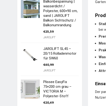
Balkonbespannung |
Garten
wasserdicht /
Polyester, 600×90 cm,
Prod
sand | JAROLIFT
Balkon Sichtschutz /
Stab
Balkonumrandung
bei 
€
25,59
Pre
JAROLIFT
Mos
JAROLIFT SL45 –
Pra
20/15 Rolladenmotor
Was
für SW60
Ein
€
40,99
Attr
JAROLIFT
Plissee EasyFix
Einsa
75×200 cm grau –
VICTORIA M –
Der pa
Polyester-Stoff
Nutzen 
€
20,49