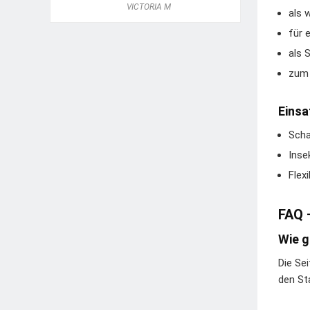
VICTORIA M
als 
für 
als 
zum 
Einsa
Scha
Inse
Flex
FAQ 
Wie g
Die Se
den St