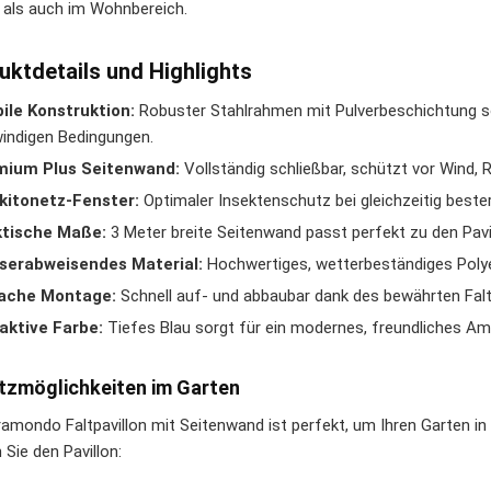
 als auch im Wohnbereich.
uktdetails und Highlights
ile Konstruktion:
Robuster Stahlrahmen mit Pulverbeschichtung sor
windigen Bedingungen.
mium Plus Seitenwand:
Vollständig schließbar, schützt vor Wind, 
kitonetz-Fenster:
Optimaler Insektenschutz bei gleichzeitig bester
ktische Maße:
3 Meter breite Seitenwand passt perfekt zu den Pav
serabweisendes Material:
Hochwertiges, wetterbeständiges Polye
fache Montage:
Schnell auf- und abbaubar dank des bewährten Fa
aktive Farbe:
Tiefes Blau sorgt für ein modernes, freundliches Am
tzmöglichkeiten im Garten
ramondo Faltpavillon mit Seitenwand ist perfekt, um Ihren Garten i
Sie den Pavillon: