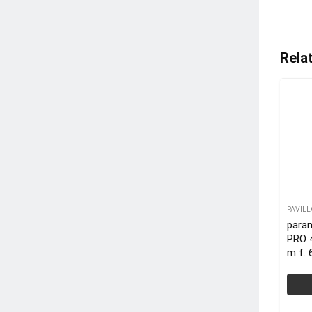
Rela
PAVIL
param
PRO 
m f. 
weis