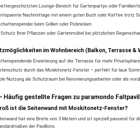
wettergeschützten Lounge-Bereich für Gartenpartys oder Familienfe
entspannte Nachmittage mit einem guten Buch oder Kaffee trotz S
Schattenspender beim Grillen oder Picknicken
Schutz Ihrer Pflanzen oder Gartenmöbel bei plötzlichen Regenscha
tzmöglichkeiten im Wohnbereich (Balkon, Terrasse & 
ttenspendende Erweiterung auf der Terrasse für mehr Privatsphäre
ktenschutz durch das Moskitonetz-Fenster – perfekt für laue So
ible Nutzung als Schutzraum bei Renovierungsarbeiten oder als vo
– Häufig gestellte Fragen zu paramondo Faltpav
roß ist die Seitenwand mit Moskitonetz-Fenster?
itenwand hat eine Breite von 3 Metern und ist speziell passend für 
andardmaßen der Pavillons.