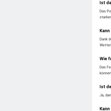
Ist d
Das Po
starke
Kann 
Dank d
Wetter
Wie f
Das Fe
können
Ist d
Ja, da
Kann