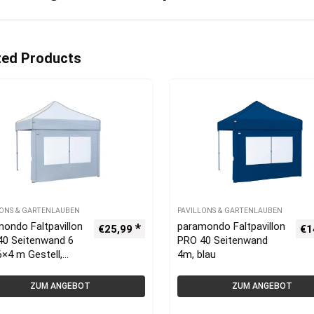
ted Products
LONS & GARTENLAUBEN
PAVILLONS & GARTENLAUBEN
ondo Faltpavillon
paramondo Faltpavillon
€
25,99
€
1
40 Seitenwand 6
PRO 40 Seitenwand
6×4 m Gestell,
4m, blau
s
ZUM ANGEBOT
ZUM ANGEBOT