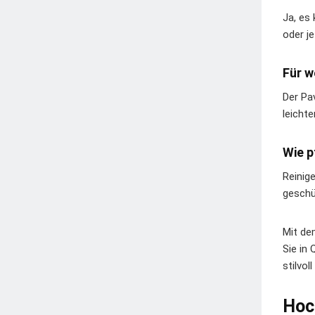
Ja, es
oder j
Für w
Der Pa
leicht
Wie p
Reinig
geschü
Mit de
Sie in
stilvol
Hoc