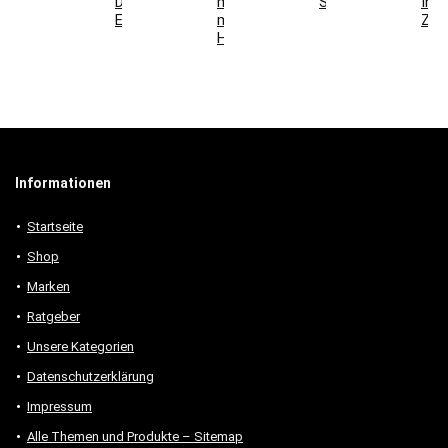
Deko-
mit
Schlafzimmer
Ihr
Elemente
modernen
Zuh
Holzmöbeln
Informationen
Startseite
Shop
Marken
Ratgeber
Unsere Kategorien
Datenschutzerklärung
Impressum
Alle Themen und Produkte – Sitemap