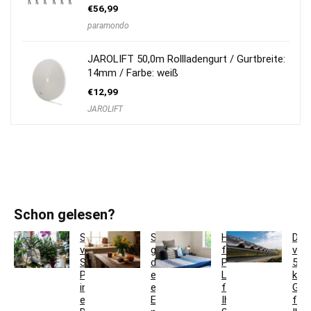
€
56,99
paramondo
JAROLIFT 50,0m Rollladengurt / Gurtbreite:
14mm / Farbe: weiß
€
12,99
JAROLIFT
Schon gelesen?
So
So
Hotelbettwäsche
Dac
verwandeln
gestaltest
für
ver
Sie
du
Privatkunden:
5
Pflanzgefäße
ein
Luxus
krea
in
einladendes
für
Ges
einzigartige
Esszimmer
Ihr
für