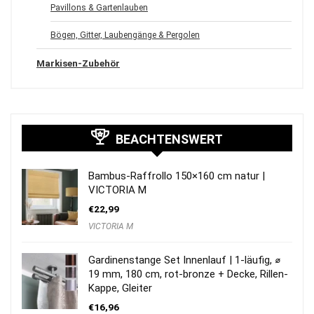
Pavillons & Gartenlauben
Bögen, Gitter, Laubengänge & Pergolen
Markisen-Zubehör
BEACHTENSWERT
Bambus-Raffrollo 150×160 cm natur |
VICTORIA M
€
22,99
VICTORIA M
Gardinenstange Set Innenlauf | 1-läufig, ⌀
19 mm, 180 cm, rot-bronze + Decke, Rillen-
Kappe, Gleiter
€
16,96