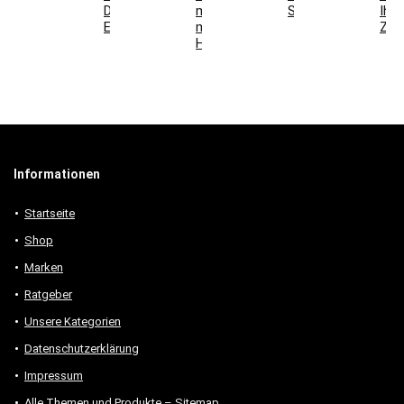
Deko-
mit
Schlafzimmer
Ihr
Elemente
modernen
Zuh
Holzmöbeln
Informationen
Startseite
Shop
Marken
Ratgeber
Unsere Kategorien
Datenschutzerklärung
Impressum
Alle Themen und Produkte – Sitemap