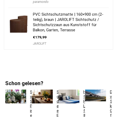
paramondo
PVC Sichtschutzmatte | 160×900 cm (2-
teilig), braun | JAROLIFT Sichtschutz /
Sichtschutzzaun aus Kunststoff für
Balkon, Garten, Terrasse
€
179,99
JAROLIFT
Schon gelesen?
So
So
Hotelbettwäsche
Dac
verwandeln
gestaltest
für
ver
Sie
du
Privatkunden:
5
Pflanzgefäße
ein
Luxus
krea
in
einladendes
für
Ges
einzigartige
Esszimmer
Ihr
für