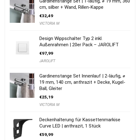
Gardinenstange Set | 1-läufig, ⌀ 19 mm, 360
cm, silber + Wand, Rillen-Kappe
€
32,49
VICTORIA M
Design Wippschalter Typ 2 inkl.
Außenrahmen | 20er Pack – JAROLIFT
€
97,99
JAROLIFT
Gardinenstange Set Innenlauf | 2-läufig, ⌀
19 mm, 140 cm, anthrazit + Decke, Kugel-
Ball, Gleiter
€
25,19
VICTORIA M
Deckenhalterung für Kassettenmarkise
Curve LED | anthrazit, 1 Stück
€
59,99