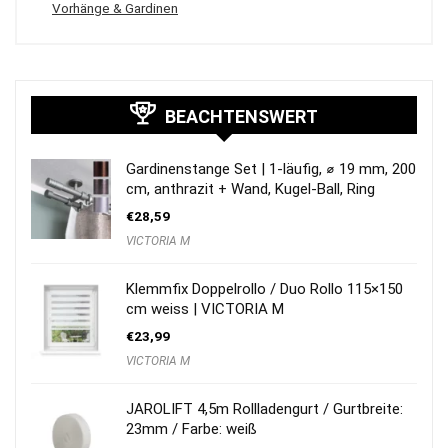
Vorhänge & Gardinen
BEACHTENSWERT
Gardinenstange Set | 1-läufig, ⌀ 19 mm, 200
cm, anthrazit + Wand, Kugel-Ball, Ring
€
28,59
VICTORIA M
Klemmfix Doppelrollo / Duo Rollo 115×150
cm weiss | VICTORIA M
€
23,99
VICTORIA M
JAROLIFT 4,5m Rollladengurt / Gurtbreite:
23mm / Farbe: weiß