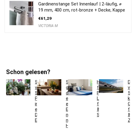
Gardinenstange Set Innenlauf | 2-läufig, ⌀
19 mm, 400 cm, rot-bronze + Decke, Kappe
€
61,29
VICTORIA M
Schon gelesen?
So
So
Hotelbettwäsche
Dac
verwandeln
gestaltest
für
ver
Sie
du
Privatkunden:
5
Pflanzgefäße
ein
Luxus
krea
in
einladendes
für
Ges
einzigartige
Esszimmer
Ihr
für
Deko-
mit
Schlafzimmer
Ihr
Elemente
modernen
Zuh
Holzmöbeln