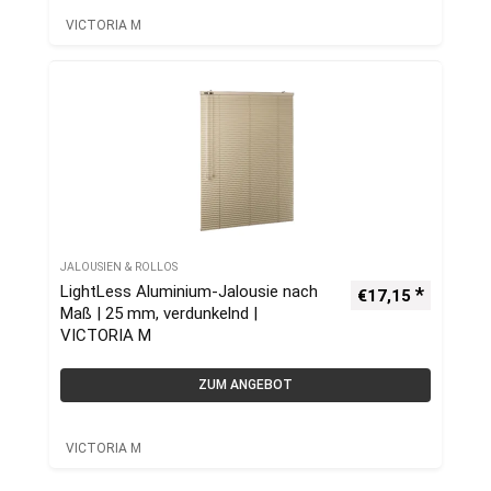
VICTORIA M
JALOUSIEN & ROLLOS
LightLess Aluminium-Jalousie nach
€
17,15
Maß | 25 mm, verdunkelnd |
VICTORIA M
ZUM ANGEBOT
VICTORIA M