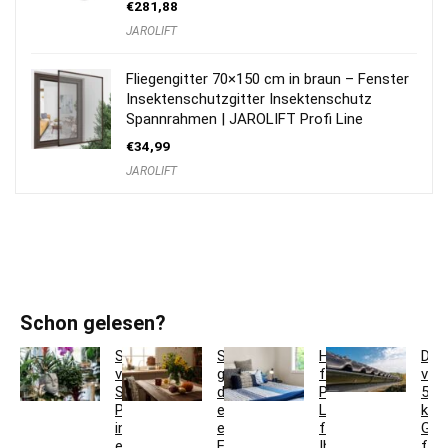
€
281,88
JAROLIFT
Fliegengitter 70×150 cm in braun – Fenster
Insektenschutzgitter Insektenschutz
Spannrahmen | JAROLIFT Profi Line
€
34,99
JAROLIFT
Schon gelesen?
So
So
Hotelbettwäsche
Dac
verwandeln
gestaltest
für
ver
Sie
du
Privatkunden:
5
Pflanzgefäße
ein
Luxus
krea
in
einladendes
für
Ges
einzigartige
Esszimmer
Ihr
für