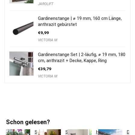
JAROLIFT
Gardinenstange | ⌀ 19 mm, 160 cm Länge,
anthrazit gebürstet
€
9,99
VICTORIA M
Gardinenstange Set | 2-läufig, ⌀ 19 mm, 180
cm, anthrazit + Decke, Kappe, Ring
€
39,79
VICTORIA M
Schon gelesen?
So
So
Hotelbettwäsche
Dac