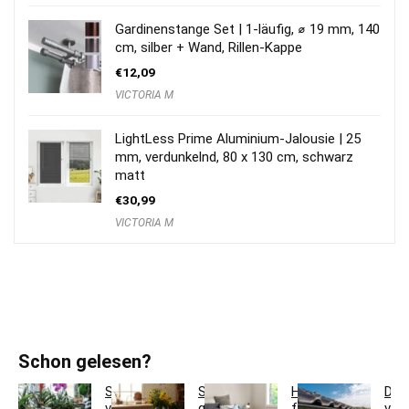
Gardinenstange Set | 1-läufig, ⌀ 19 mm, 140
cm, silber + Wand, Rillen-Kappe
€
12,09
VICTORIA M
LightLess Prime Aluminium-Jalousie | 25
mm, verdunkelnd, 80 x 130 cm, schwarz
matt
€
30,99
VICTORIA M
Schon gelesen?
So
So
Hotelbettwäsche
Dac
verwandeln
gestaltest
für
ver