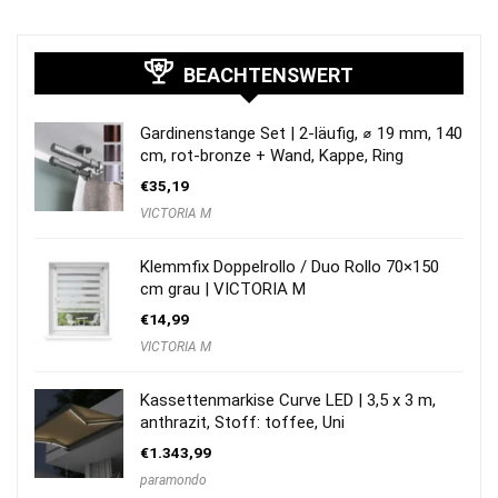
BEACHTENSWERT
Gardinenstange Set | 2-läufig, ⌀ 19 mm, 140
cm, rot-bronze + Wand, Kappe, Ring
€
35,19
VICTORIA M
Klemmfix Doppelrollo / Duo Rollo 70×150
cm grau | VICTORIA M
€
14,99
VICTORIA M
Kassettenmarkise Curve LED | 3,5 x 3 m,
anthrazit, Stoff: toffee, Uni
€
1.343,99
paramondo