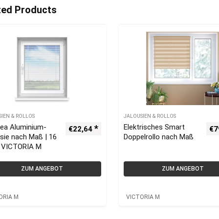
ted Products
SIEN & ROLLOS
JALOUSIEN & ROLLOS
rea Aluminium-
Elektrisches Smart
€
22,64
€
7
sie nach Maß | 16
Doppelrollo nach Maß
 VICTORIA M
ZUM ANGEBOT
ZUM ANGEBOT
ORIA M
VICTORIA M