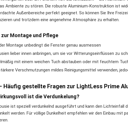
as Ambiente zu stören. Die robuste Aluminium-Konstruktion ist wi
erdachte Außenbereiche perfekt geeignet. So können Sie Ihre Freiz
uzieren und trotzdem eine angenehme Atmosphäre zu erhalten.
 zur Montage und Pflege
der Montage unbedingt die Fenster genau ausmessen
usien lieber innen anbringen, um sie vor Witterungseinflüssen zu sc
lmäßig mit einem weichen Tuch abstauben oder mit feuchtem Tuc
stärkere Verschmutzungen mildes Reinigungsmittel verwenden, jedoc
– Häufig gestellte Fragen zur LightLess Prime A
irkungsvoll ist die Verdunkelung?
lousie ist speziell verdunkelnd ausgeführt und kann den Lichteinfal
nkelt werden. Für völlige Dunkelheit empfehlen wir den Einbau mit 
eren.