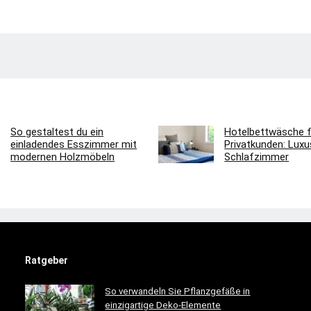
So gestaltest du ein
Hotelbettwäsche f
einladendes Esszimmer mit
Privatkunden: Luxus
modernen Holzmöbeln
Schlafzimmer
Ratgeber
So verwandeln Sie Pflanzgefäße in
einzigartige Deko-Elemente