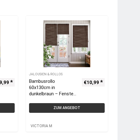
JALOUSIEN & ROLLOS
Bambusrollo
9,99
€
10,99
60x130cm in
dunkelbraun – Fenster
Sichtschutz Bambus
Rollos | VICTORIA M
ZUM ANGEBOT
VICTORIA M