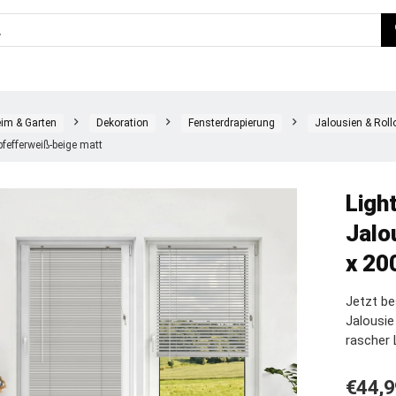
im & Garten
Dekoration
Fensterdrapierung
Jalousien & Roll
pfefferweiß-beige matt
Ligh
Jalo
x 20
Jetzt be
Jalousi
rascher 
€
44,9