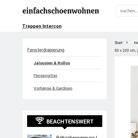
Treppen Intercon
Start
He
Fensterdrapierung
80 x 200 cm, 
Jalousien & Rollos
Fliegengitter
Vorhänge & Gardinen
BEACHTENSWERT
Balkonbespannung |