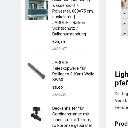
wasserdicht /
Polyester, 600×75 cm,
dunkelgrün |
JAROLIFT Balkon
Sichtschutz /
Balkonumrandung
€
23,19
JAROLIFT
JAROLIFT
Teleskopwelle für
Lig
Rollladen 8-Kant Welle
SW60
pfe
€
5,99
Die
Li
JAROLIFT
Verarb
Fenste
Deckenhalter für
Gardinenstange mit
Innenlauf | ⌀ 19 mm,
Prod
rot-bronze gebürstet,