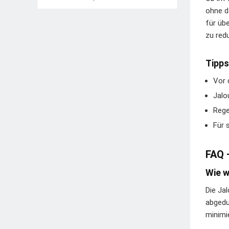
ohne d
für üb
zu red
Tipps
Vor 
Jalo
Rege
Für 
FAQ 
Wie w
Die Ja
abgedu
minimi