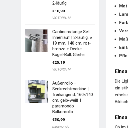
2-läufig
Mate
€
10,99
Lame
VICTORIA M
Farb
Ver
Gardinenstange Set
Innenlauf | 2-läufig, ⌀
Maß
19 mm, 140 cm, rot-
Ein
bronze + Decke,
Kugel-Ball, Gleiter
Pfle
€
25,19
VICTORIA M
Einsa
Die Li
Außenrollo –
ein st
Senkrechtmarkise |
freihängend, 160×140
erhols
cm, gelb-weiß |
Bildsc
paramondo
Balkonrollo
Einsa
€
50,99
paramondo
Ob im 