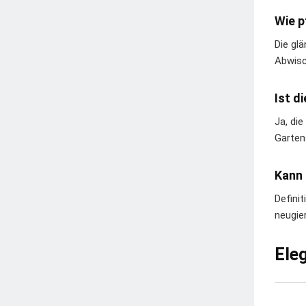
Wie p
Die gl
Abwisc
Ist d
Ja, di
Gartens
Kann 
Defini
neugie
Ele