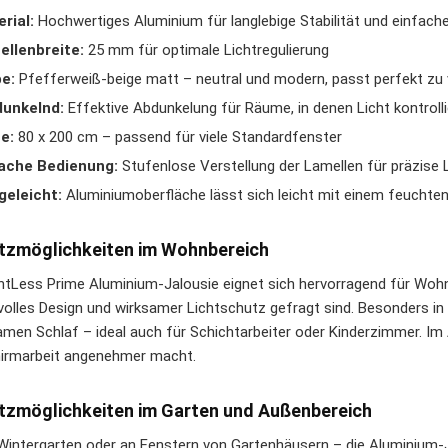
rial:
Hochwertiges Aluminium für langlebige Stabilität und einfach
llenbreite:
25 mm für optimale Lichtregulierung
e:
Pfefferweiß-beige matt – neutral und modern, passt perfekt zu v
dunkelnd:
Effektive Abdunkelung für Räume, in denen Licht kontrol
e:
80 x 200 cm – passend für viele Standardfenster
fache Bedienung:
Stufenlose Verstellung der Lamellen für präzise 
geleicht:
Aluminiumoberfläche lässt sich leicht mit einem feuchten
tzmöglichkeiten im Wohnbereich
ghtLess Prime Aluminium-Jalousie eignet sich hervorragend für Wo
ilvolles Design und wirksamer Lichtschutz gefragt sind. Besonders i
amen Schlaf – ideal auch für Schichtarbeiter oder Kinderzimmer. Im 
hirmarbeit angenehmer macht.
tzmöglichkeiten im Garten und Außenbereich
Wintergarten oder an Fenstern von Gartenhäusern – die Aluminium-J