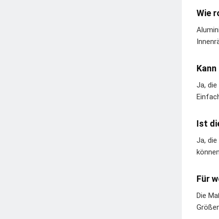
Wie r
Alumin
Innenr
Kann 
Ja, di
Einfac
Ist d
Ja, die
können
Für w
Die Ma
Größen