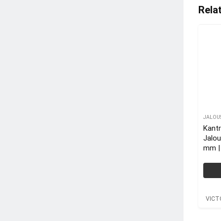
Rela
JALOU
Kant
Jalou
mm |
VICT