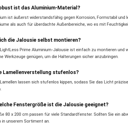
obust ist das Aluminium-Material?
ium ist äußerst widerstandsfähig gegen Korrosion, Formstabil und le
äume als auch für überdachte Außenbereiche, wo es mit Feuchtigke
ich die Jalousie selbst montieren?
e LightLess Prime Aluminium-Jalousie ist einfach zu montieren und wi
he Werkzeuge genügen, um die Halterungen sicher anzubringen.
ie Lamellenverstellung stufenlos?
 Lamellen lassen sich stufenlos kippen, sodass Sie das Licht präzise 
.
elche Fenstergröße ist die Jalousie geeignet?
ße 80 x 200 cm passen für viele Standardfenster. Sollten Sie ein a
 in unserem Sortiment an.