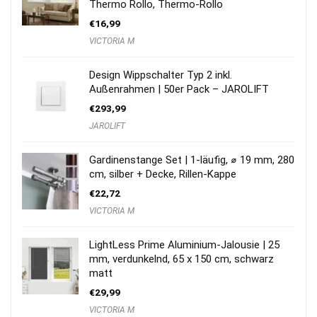
Thermo Rollo, Thermo-Rollo
€
16,99
VICTORIA M
Design Wippschalter Typ 2 inkl.
Außenrahmen | 50er Pack – JAROLIFT
€
293,99
JAROLIFT
Gardinenstange Set | 1-läufig, ⌀ 19 mm, 280
cm, silber + Decke, Rillen-Kappe
€
22,72
VICTORIA M
LightLess Prime Aluminium-Jalousie | 25
mm, verdunkelnd, 65 x 150 cm, schwarz
matt
€
29,99
VICTORIA M