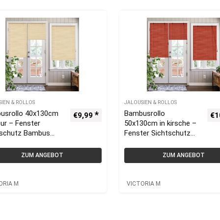
SIEN & ROLLOS
JALOUSIEN & ROLLOS
usrollo 40x130cm
Bambusrollo
€
9,99
€
1
tur – Fenster
50x130cm in kirsche –
tschutz Bambus
Fenster Sichtschutz
os | VICTORIA M
Bambus Rollos |
VICTORIA M
ZUM ANGEBOT
ZUM ANGEBOT
ORIA M
VICTORIA M