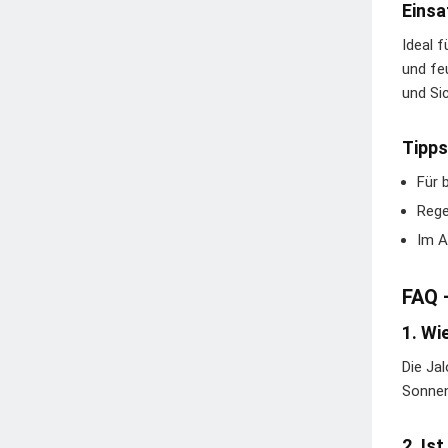
Einsa
Ideal 
und fe
und Si
Tipps
Für 
Rege
Im A
FAQ 
1. Wi
Die Ja
Sonnen
2. Is