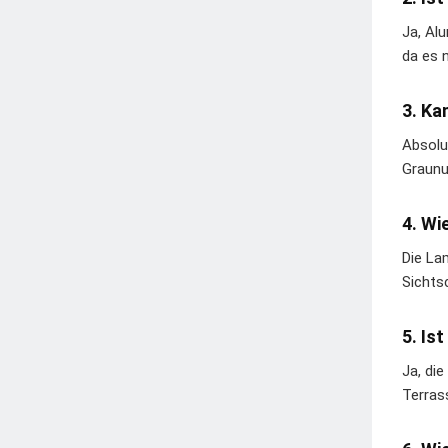
Ja, Al
da es n
3. Ka
Absolu
Graunu
4. Wi
Die La
Sichtsc
5. Is
Ja, di
Terras