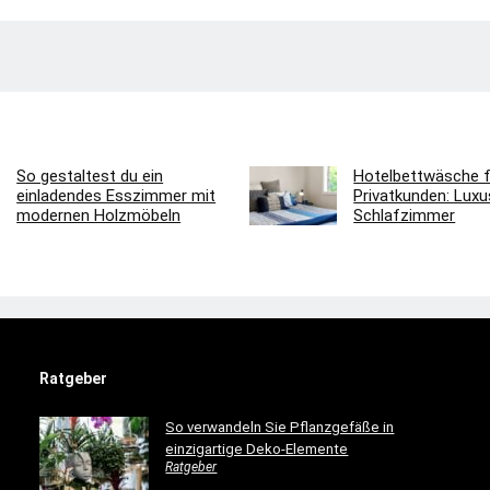
So gestaltest du ein
Hotelbettwäsche f
einladendes Esszimmer mit
Privatkunden: Luxus
modernen Holzmöbeln
Schlafzimmer
Ratgeber
So verwandeln Sie Pflanzgefäße in
einzigartige Deko-Elemente
Ratgeber