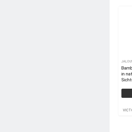
JALOU
Bamb
in na
Sich
Roll
VICT