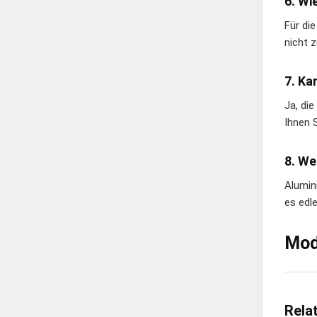
6. Wi
Für di
nicht 
7. Ka
Ja, di
Ihnen S
8. We
Alumin
es edl
Mod
Rela