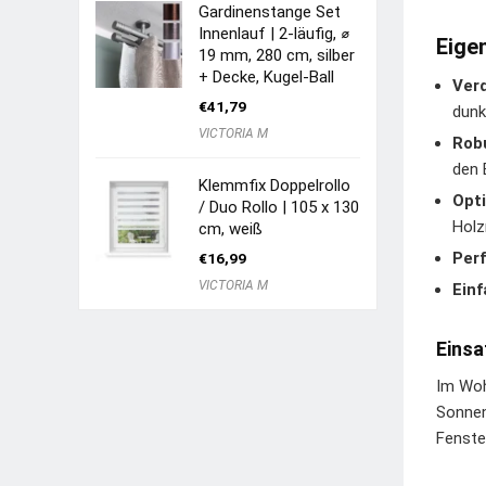
Gardinenstange Set
Innenlauf | 2-läufig, ⌀
Eige
19 mm, 280 cm, silber
+ Decke, Kugel-Ball
Ver
€
41,79
dunk
VICTORIA M
Robu
den 
Klemmfix Doppelrollo
Opt
/ Duo Rollo | 105 x 130
Holz
cm, weiß
Per
€
16,99
VICTORIA M
Ein
Einsa
Im Woh
Sonnen
Fenste