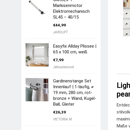
Markisenmotor
Elektromechanisch
SL45 – 40/15
€
44,99
JAROLIFT
Easyfix Allday Plissee |
65 x 100 cm, weiß
€
7,99
Jalousiescout
Gardinenstange Set
Lig
Innenlauf | 1-läufig, ⌀
19 mm, 280 cm, rot-
pea
bronze + Wand, Kugel-
Ball, Gleiter
Entdec
stilvo
€
26,39
maxima
VICTORIA M
Maße v