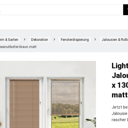
im & Garten
Dekoration
Fensterdrapierung
Jalousien & Roll
peanutbutter-braun matt
Ligh
Jalo
x 13
matt
Jetzt be
Jalousi
rascher 