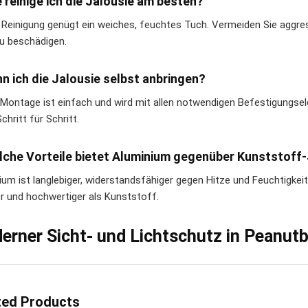
e reinige ich die Jalousie am besten?
e Reinigung genügt ein weiches, feuchtes Tuch. Vermeiden Sie aggre
zu beschädigen.
nn ich die Jalousie selbst anbringen?
e Montage ist einfach und wird mit allen notwendigen Befestigungsele
chritt für Schritt.
lche Vorteile bietet Aluminium gegenüber Kunststoff
ium ist langlebiger, widerstandsfähiger gegen Hitze und Feuchtigkeit
er und hochwertiger als Kunststoff.
erner Sicht- und Lichtschutz in Peanut
ted Products