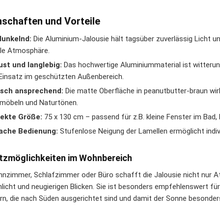
nschaften und Vorteile
dunkelnd:
Die Aluminium-Jalousie hält tagsüber zuverlässig Licht 
le Atmosphäre.
st und langlebig:
Das hochwertige Aluminiummaterial ist witterung
Einsatz im geschützten Außenbereich.
isch ansprechend:
Die matte Oberfläche in peanutbutter-braun wi
möbeln und Naturtönen.
fekte Größe:
75 x 130 cm – passend für z.B. kleine Fenster im Bad,
fache Bedienung:
Stufenlose Neigung der Lamellen ermöglicht indivi
tzmöglichkeiten im Wohnbereich
nzimmer, Schlafzimmer oder Büro schafft die Jalousie nicht nur 
licht und neugierigen Blicken. Sie ist besonders empfehlenswert fü
rn, die nach Süden ausgerichtet sind und damit der Sonne besonder