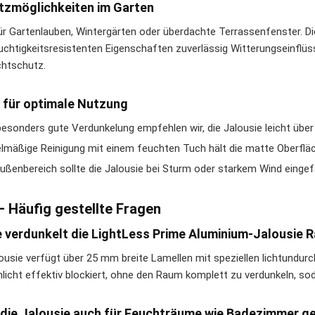
tzmöglichkeiten im Garten
für Gartenlauben, Wintergärten oder überdachte Terrassenfenster. Di
uchtigkeitsresistenten Eigenschaften zuverlässig Witterungseinflü
chtschutz.
 für optimale Nutzung
besonders gute Verdunkelung empfehlen wir, die Jalousie leicht übe
lmäßige Reinigung mit einem feuchten Tuch hält die matte Oberflä
ußenbereich sollte die Jalousie bei Sturm oder starkem Wind eing
– Häufig gestellte Fragen
e verdunkelt die LightLess Prime Aluminium-Jalousie
lousie verfügt über 25 mm breite Lamellen mit speziellen lichtundur
licht effektiv blockiert, ohne den Raum komplett zu verdunkeln, s
t die Jalousie auch für Feuchträume wie Badezimmer g