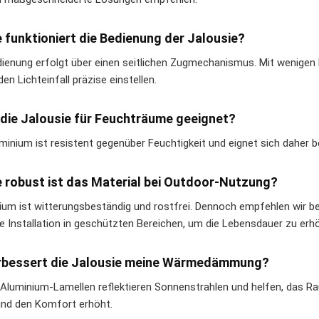
e funktioniert die Bedienung der Jalousie?
dienung erfolgt über einen seitlichen Zugmechanismus. Mit wenigen 
en Lichteinfall präzise einstellen.
t die Jalousie für Feuchträume geeignet?
uminium ist resistent gegenüber Feuchtigkeit und eignet sich daher
e robust ist das Material bei Outdoor-Nutzung?
ium ist witterungsbeständig und rostfrei. Dennoch empfehlen wi
ie Installation in geschützten Bereichen, um die Lebensdauer zu erh
erbessert die Jalousie meine Wärmedämmung?
e Aluminium-Lamellen reflektieren Sonnenstrahlen und helfen, das 
und den Komfort erhöht.