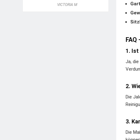
Gart
VICTORIA M
Gew
Sitz
FAQ 
1. Is
Ja, di
Verdun
2. Wi
Die Ja
Reinig
3. Ka
Die Ma
können