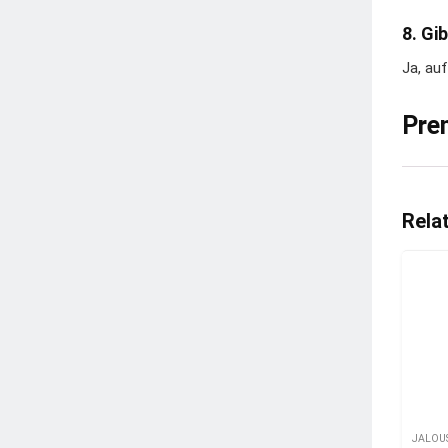
8. Gi
Ja, auf
Pre
Rela
JALOU