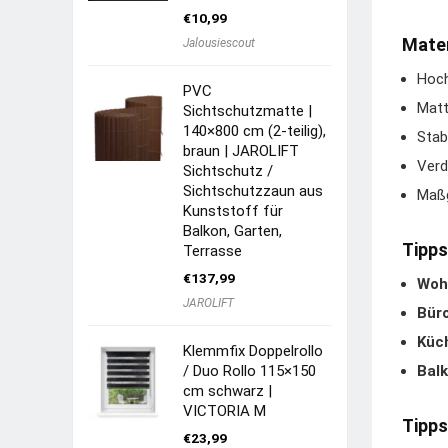
€
10,99
Mater
Jalousiescout
Hoch
PVC
Matt
Sichtschutzmatte |
140×800 cm (2-teilig),
Stab
braun | JAROLIFT
Verd
Sichtschutz /
Sichtschutzzaun aus
Maßg
Kunststoff für
Balkon, Garten,
Tipps
Terrasse
€
137,99
Woh
JAROLIFT
Bür
Küc
Klemmfix Doppelrollo
/ Duo Rollo 115×150
Balk
cm schwarz |
VICTORIA M
Tipps
€
23,99