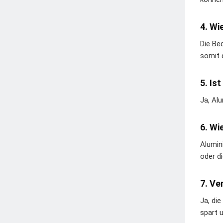
4. Wi
Die Be
somit d
5. Is
Ja, Al
6. Wi
Alumin
oder d
7. V
Ja, di
spart 