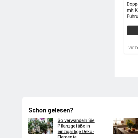
Dopp
mit 
Führu
VICT
VICT
Schon gelesen?
So verwandeln Sie
Pflanzgefäße in
einzigartige Deko-
Elemente