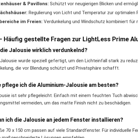
enhäuser & Pavillons:
Schützt vor neugierigen Blicken und ermög
ächshäuser:
Regulierung von Licht und Temperatur zur optimalen 
bereiche im Freien:
Verdunkelung und Windschutz kombiniert für
– Häufig gestellte Fragen zur LightLess Prime A
t die Jalousie wirklich verdunkelnd?
e Jalousie wurde speziell gefertigt, um den Lichteinfall stark zu re
kelung, die vor Blendung schützt und Privatsphäre schafft.
e pflege ich die Aluminium-Jalousie am besten?
lousie ist sehr pflegeleicht. Einfach mit einem feuchten Tuch abwi
ungsmittel vermeiden, um das matte Finish nicht zu beschädigen.
nn ich die Jalousie an jedem Fenster installieren?
ße 70 x 150 cm passen auf viele Standardfenster. Für individuelle 
 maßgeschneiderte Lösungen empfehlen.