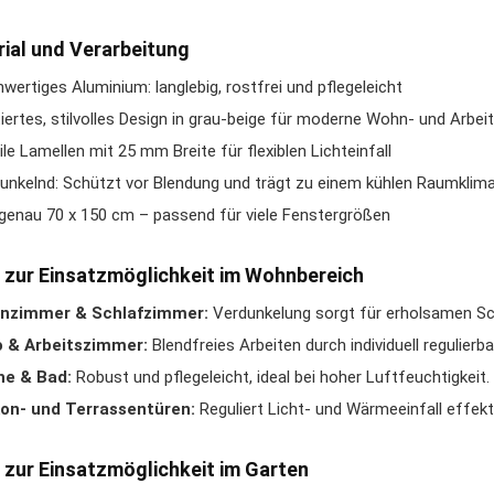
ial und Verarbeitung
wertiges Aluminium: langlebig, rostfrei und pflegeleicht
iertes, stilvolles Design in grau-beige für moderne Wohn- und Arbei
ile Lamellen mit 25 mm Breite für flexiblen Lichteinfall
unkelnd: Schützt vor Blendung und trägt zu einem kühlen Raumklima
enau 70 x 150 cm – passend für viele Fenstergrößen
 zur Einsatzmöglichkeit im Wohnbereich
nzimmer & Schlafzimmer:
Verdunkelung sorgt für erholsamen Sc
o & Arbeitszimmer:
Blendfreies Arbeiten durch individuell regulierba
he & Bad:
Robust und pflegeleicht, ideal bei hoher Luftfeuchtigkeit.
on- und Terrassentüren:
Reguliert Licht- und Wärmeeinfall effekti
 zur Einsatzmöglichkeit im Garten