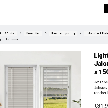
im & Garten
Dekoration
Fensterdrapierung
Jalousien & Roll
grau-beige matt
Ligh
Jalo
x 15
Jetzt be
Jalousi
rascher 
€
31,9