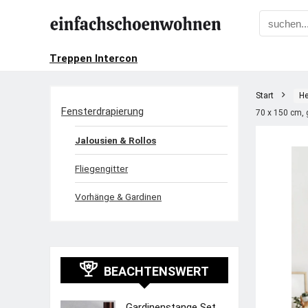
Treppen Intercon
Start
He
Fensterdrapierung
70 x 150 cm, 
Jalousien & Rollos
Fliegengitter
Vorhänge & Gardinen
BEACHTENSWERT
Gardinenstange Set