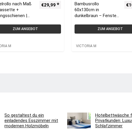
elrollo nach Maß
Bambusrollo
€
29,99
€
1
Kassette +
60x130cm in
ngsschienen |
dunkelbraun – Fenster
ORIA M Duo Rollo
Sichtschutz Bambus
Rollos | VICTORIA M
ZUM ANGEBOT
ZUM ANGEBOT
ORIA M
VICTORIA M
So gestaltest du ein
Hotelbettwäsche f
einladendes Esszimmer mit
Privatkunden: Luxus
modernen Holzmöbeln
Schlafzimmer