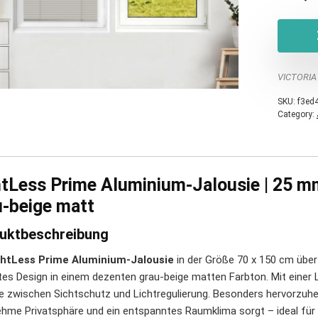
VICTORIA
SKU:
f3ed
Category:
htLess Prime Aluminium-Jalousie | 25 m
u-beige matt
uktbeschreibung
ghtLess Prime Aluminium-Jalousie
in der Größe 70 x 150 cm überz
tes Design in einem dezenten grau-beige matten Farbton. Mit einer 
e zwischen Sichtschutz und Lichtregulierung. Besonders hervorzuhe
hme Privatsphäre und ein entspanntes Raumklima sorgt – ideal für