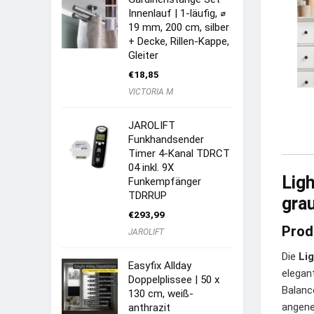
Innenlauf | 1-läufig, ⌀
19 mm, 200 cm, silber
+ Decke, Rillen-Kappe,
Gleiter
€
18,85
VICTORIA M
JAROLIFT
Funkhandsender
Timer 4-Kanal TDRCT
04 inkl. 9X
Lig
Funkempfänger
TDRRUP
gra
€
293,99
Prod
JAROLIFT
Die
Li
Easyfix Allday
elegan
Doppelplissee | 50 x
Balanc
130 cm, weiß-
angene
anthrazit