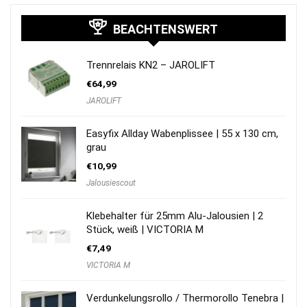
BEACHTENSWERT
Trennrelais KN2 – JAROLIFT
€
64,99
JAROLIFT
Easyfix Allday Wabenplissee | 55 x 130 cm,
grau
€
10,99
Jalousiescout
Klebehalter für 25mm Alu-Jalousien | 2
Stück, weiß | VICTORIA M
€
7,49
VICTORIA M
Verdunkelungsrollo / Thermorollo Tenebra |