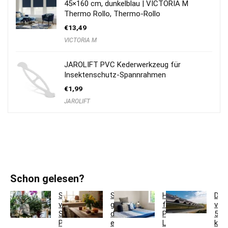
45×160 cm, dunkelblau | VICTORIA M
Thermo Rollo, Thermo-Rollo
€
13,49
VICTORIA M
JAROLIFT PVC Kederwerkzeug für
Insektenschutz-Spannrahmen
€
1,99
JAROLIFT
Schon gelesen?
So
So
Hotelbettwäsche
Dac
verwandeln
gestaltest
für
ver
Sie
du
Privatkunden:
5
Pflanzgefäße
ein
Luxus
krea