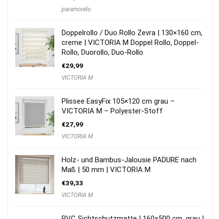
paramondo
Doppelrollo / Duo Rollo Zevra | 130×160 cm,
creme | VICTORIA M Doppel Rollo, Doppel-
Rollo, Duorollo, Duo-Rollo
€
29,99
VICTORIA M
Plissee EasyFix 105×120 cm grau –
VICTORIA M – Polyester-Stoff
€
27,99
VICTORIA M
Holz- und Bambus-Jalousie PADURE nach
Maß | 50 mm | VICTORIA M
€
39,33
VICTORIA M
PVC Sichtschutzmatte | 160×500 cm, grau |