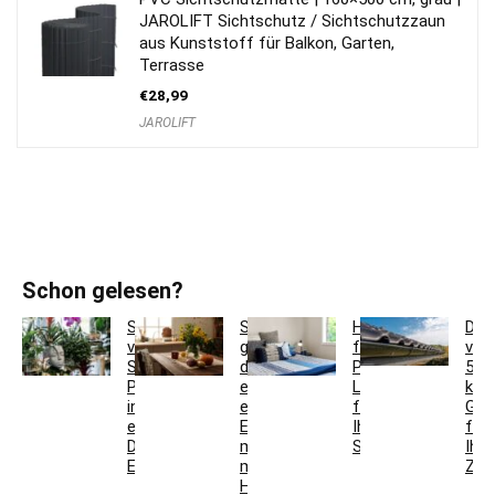
JAROLIFT Sichtschutz / Sichtschutzzaun
aus Kunststoff für Balkon, Garten,
Terrasse
€
28,99
JAROLIFT
Schon gelesen?
So
So
Hotelbettwäsche
Dac
verwandeln
gestaltest
für
ver
Sie
du
Privatkunden:
5
Pflanzgefäße
ein
Luxus
krea
in
einladendes
für
Ges
einzigartige
Esszimmer
Ihr
für
Deko-
mit
Schlafzimmer
Ihr
Elemente
modernen
Zuh
Holzmöbeln