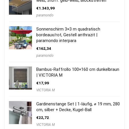
weiß, Stoff: gelb-weiß, Blockstreifen
€
1.343,99
paramondo
Sonnenschirm 3×3 m quadratisch
bordeaux/rot, Gestell anthrazit |
paramondo interpara
€
162,34
paramondo
Bambus-Raffrollo 100×160 cm dunkelbraun
| VICTORIA M
€
17,99
VICTORIA M
Gardinenstange Set | 1-läufig, ⌀ 19 mm, 280
cm, silber + Decke, Kugel-Ball
€
22,72
VICTORIA M