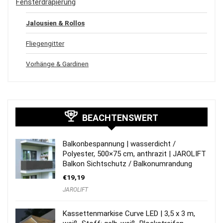
Fensterdrapierung
Jalousien & Rollos
Fliegengitter
Vorhänge & Gardinen
BEACHTENSWERT
Balkonbespannung | wasserdicht /
Polyester, 500×75 cm, anthrazit | JAROLIFT
Balkon Sichtschutz / Balkonumrandung
€
19,19
JAROLIFT
Kassettenmarkise Curve LED | 3,5 x 3 m,