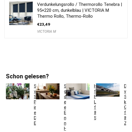
Verdunkelungsrollo / Thermorollo Tenebra |
95×220 cm, dunkelblau | VICTORIA M
Thermo Rollo, Thermo-Rollo
€
23,49
VICTORIA M
Schon gelesen?
So
So
Hotelbettwäsche
Dac
verwandeln
gestaltest
für
ver
Sie
du
Privatkunden:
5
Pflanzgefäße
ein
Luxus
krea
in
einladendes
für
Ges
einzigartige
Esszimmer
Ihr
für
Deko-
mit
Schlafzimmer
Ihr
Elemente
modernen
Zuh
Holzmöbeln