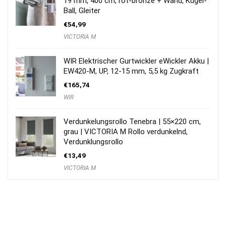
19 mm, 400 cm, rot-bronze + Wand, Kugel-
Ball, Gleiter
€
54,99
VICTORIA M
WIR Elektrischer Gurtwickler eWickler Akku |
EW420-M, UP, 12-15 mm, 5,5 kg Zugkraft
€
165,74
WIR
Verdunkelungsrollo Tenebra | 55×220 cm,
grau | VICTORIA M Rollo verdunkelnd,
Verdunklungsrollo
€
13,49
VICTORIA M