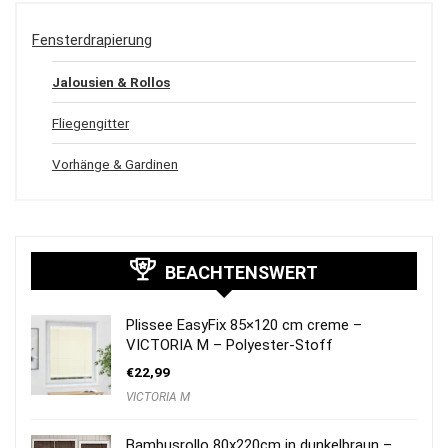
Fensterdrapierung
Jalousien & Rollos
Fliegengitter
Vorhänge & Gardinen
BEACHTENSWERT
Plissee EasyFix 85×120 cm creme –
VICTORIA M – Polyester-Stoff
€
22,99
VICTORIA M
Bambusrollo 80x220cm in dunkelbraun –